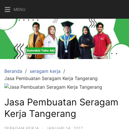
Langsung
MENU
ke
konten
Beranda
seragam kerja
Jasa Pembuatan Seragam Kerja Tangerang
Jasa Pembuatan Seragam
Kerja Tangerang
SERAGAM KERJA
·
JANUARI 14, 2017