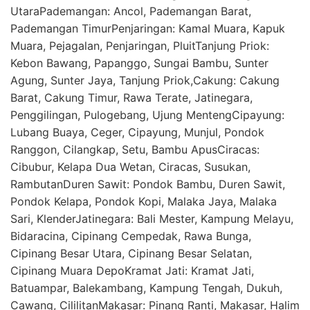
UtaraPademangan: Ancol, Pademangan Barat,
Pademangan TimurPenjaringan: Kamal Muara, Kapuk
Muara, Pejagalan, Penjaringan, PluitTanjung Priok:
Kebon Bawang, Papanggo, Sungai Bambu, Sunter
Agung, Sunter Jaya, Tanjung Priok,Cakung: Cakung
Barat, Cakung Timur, Rawa Terate, Jatinegara,
Penggilingan, Pulogebang, Ujung MentengCipayung:
Lubang Buaya, Ceger, Cipayung, Munjul, Pondok
Ranggon, Cilangkap, Setu, Bambu ApusCiracas:
Cibubur, Kelapa Dua Wetan, Ciracas, Susukan,
RambutanDuren Sawit: Pondok Bambu, Duren Sawit,
Pondok Kelapa, Pondok Kopi, Malaka Jaya, Malaka
Sari, KlenderJatinegara: Bali Mester, Kampung Melayu,
Bidaracina, Cipinang Cempedak, Rawa Bunga,
Cipinang Besar Utara, Cipinang Besar Selatan,
Cipinang Muara DepoKramat Jati: Kramat Jati,
Batuampar, Balekambang, Kampung Tengah, Dukuh,
Cawang, CililitanMakasar: Pinang Ranti, Makasar, Halim