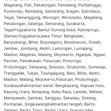
Magelang, Pati, Pekalongan, Pemalang, Purbalingga,
Purworejo, Rembang, Semarang, Sragen, Sukoharjo,
Tegal, Temanggung, Wonogiri, Wonosobo, Magelang,
Pekalongan, Salatiga, Semarang, Surakarta,
TegalYogyakarta: Bantul Gunung kidul, Kulonprogo,
Sleman,YogyakartaJawa Timur: Bangkalan,
Banyuwangi, Blitar, Bojonegoro, Bondowoso, Gresik,
Jember, Jombang, Kediri, Lamongan, Lumajang,
Madiun, Magetan, Malang, Mojokerto, Nganjuk, Ngawi,
Pacitan, Pamekasan, Pasuruan, Ponorogo,
Probolinggo, Sampang, Sidoarjo, Situbondo, Sumenep,
Trenggalek, Tuban, Tulungagung, Batu, Blitar, Kediri,
Madiun, Malang, Mojokerto,Pasuruan, Probolinggo,
SurabayaKalimantan barat: Bengkayang, Kapuas Hulu,
Kayong Utara, Ketapang, Kubu Raya, Landak, Melawi,
Mempawah, Sambas, Sanggau, Sekadau, Sintang,
Pontianak, SingkawangKalimantan tengah: Barito
Selatan, Barito Timur, Barito Utara, Gunung Mas,