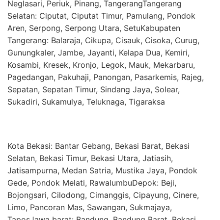
Neglasari, Periuk, Pinang, TangerangTangerang
Selatan: Ciputat, Ciputat Timur, Pamulang, Pondok
Aren, Serpong, Serpong Utara, SetuKabupaten
Tangerang: Balaraja, Cikupa, Cisauk, Cisoka, Curug,
Gunungkaler, Jambe, Jayanti, Kelapa Dua, Kemiri,
Kosambi, Kresek, Kronjo, Legok, Mauk, Mekarbaru,
Pagedangan, Pakuhaji, Panongan, Pasarkemis, Rajeg,
Sepatan, Sepatan Timur, Sindang Jaya, Solear,
Sukadiri, Sukamulya, Teluknaga, Tigaraksa
Kota Bekasi: Bantar Gebang, Bekasi Barat, Bekasi
Selatan, Bekasi Timur, Bekasi Utara, Jatiasih,
Jatisampurna, Medan Satria, Mustika Jaya, Pondok
Gede, Pondok Melati, RawalumbuDepok: Beji,
Bojongsari, Cilodong, Cimanggis, Cipayung, Cinere,
Limo, Pancoran Mas, Sawangan, Sukmajaya,
TaposJawa barat: Bandung, Bandung Barat, Bekasi,