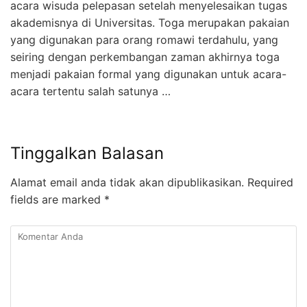
acara wisuda pelepasan setelah menyelesaikan tugas
akademisnya di Universitas. Toga merupakan pakaian
yang digunakan para orang romawi terdahulu, yang
seiring dengan perkembangan zaman akhirnya toga
menjadi pakaian formal yang digunakan untuk acara-
acara tertentu salah satunya …
Tinggalkan Balasan
Alamat email anda tidak akan dipublikasikan.
Required
fields are marked
*