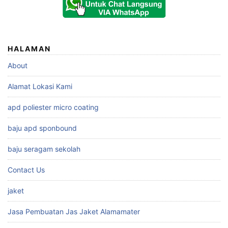
HALAMAN
About
Alamat Lokasi Kami
apd poliester micro coating
baju apd sponbound
baju seragam sekolah
Contact Us
jaket
Jasa Pembuatan Jas Jaket Alamamater