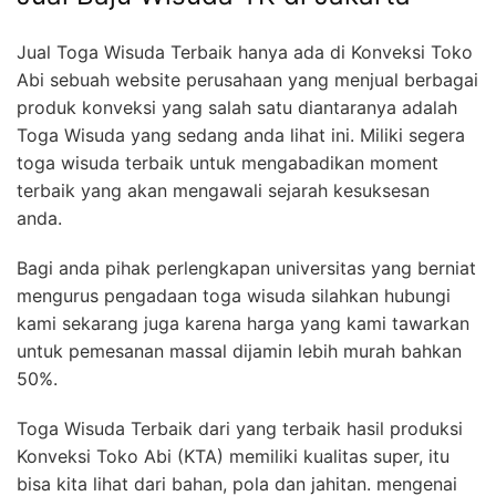
Jual Toga Wisuda Terbaik hanya ada di Konveksi Toko
Abi sebuah website perusahaan yang menjual berbagai
produk konveksi yang salah satu diantaranya adalah
Toga Wisuda yang sedang anda lihat ini. Miliki segera
toga wisuda terbaik untuk mengabadikan moment
terbaik yang akan mengawali sejarah kesuksesan
anda.
Bagi anda pihak perlengkapan universitas yang berniat
mengurus pengadaan toga wisuda silahkan hubungi
kami sekarang juga karena harga yang kami tawarkan
untuk pemesanan massal dijamin lebih murah bahkan
50%.
Toga Wisuda Terbaik dari yang terbaik hasil produksi
Konveksi Toko Abi (KTA) memiliki kualitas super, itu
bisa kita lihat dari bahan, pola dan jahitan. mengenai