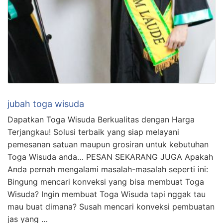
jubah toga wisuda
Dapatkan Toga Wisuda Berkualitas dengan Harga
Terjangkau! Solusi terbaik yang siap melayani
pemesanan satuan maupun grosiran untuk kebutuhan
Toga Wisuda anda… PESAN SEKARANG JUGA Apakah
Anda pernah mengalami masalah-masalah seperti ini:
Bingung mencari konveksi yang bisa membuat Toga
Wisuda? Ingin membuat Toga Wisuda tapi nggak tau
mau buat dimana? Susah mencari konveksi pembuatan
jas yang …