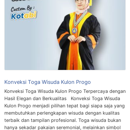
Konveksi Toga Wisuda Kulon Progo
Konveksi Toga Wisuda Kulon Progo Terpercaya dengan
Hasil Elegan dan Berkualitas Konveksi Toga Wisuda
Kulon Progo menjadi pilihan tepat bagi siapa saja yang
membutuhkan perlengkapan wisuda dengan kualitas
terbaik dan tampilan profesional. Toga wisuda bukan
hanya sekadar pakaian seremonial, melainkan simbol