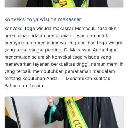
konveksi toga wisuda makassar
konveksi toga wisuda makassar Memasuki fase akhir
perkuliahan adalah pencapaian besar, dan untuk
merayakan momen istimewa ini, pemilihan toga wisuda
yang tepat sangat penting. Di Makassar, Anda dapat
menemukan sejumlah konveksi toga wisuda yang
menawarkan layanan berkualitas tinggi, namun memilih
yang terbaik membutuhkan pemahaman mendalam
tentang kebutuhan Anda. Menentukan Kualitas
Bahan dan Desain …