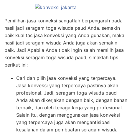
Pemilihan jasa konveksi sangatlah berpengaruh pada
hasil jadi seragam toga wisuda paud Anda. semakin
baik kualitas jasa konveksi yang Anda gunakan, maka
hasil jadi seragam wisuda Anda juga akan semakin
baik. Jadi Apabila Anda tidak ingin salah memilih jasa
konveksi seragam toga wisuda paud, simaklah tips
berikut ini:
Cari dan pilih jasa konveksi yang terpercaya.
Jasa konveksi yang terpercaya pastinya akan
profesional. Jadi, seragam toga wisuda paud
Anda akan dikerjakan dengan baik, dengan bahan
terbaik, dan oleh tenaga kerja yang profesional.
Salain itu, dengan menggunakan jasa konveksi
yang terpercaya juga akan mengantisipasi
kesalahan dalam pembuatan seragam wisuda