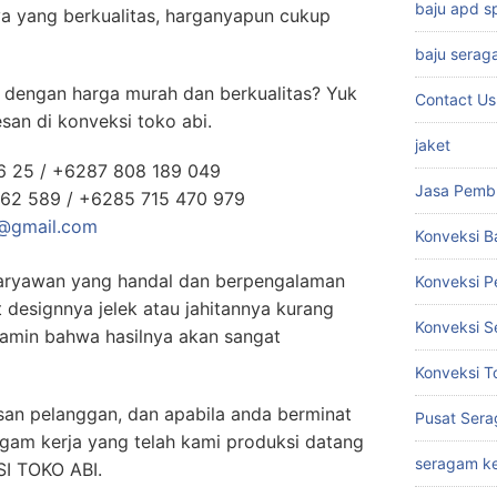
baju apd 
nya yang berkualitas, harganyapun cukup
baju serag
u dengan harga murah dan berkualitas? Yuk
Contact Us
san di konveksi toko abi.
jaket
6 25 / +6287 808 189 049
Jasa Pemb
062 589 / +6285 715 470 979
i@gmail.com
Konveksi B
karyawan yang handal dan berpengalaman
Konveksi 
t designnya jelek atau jahitannya kurang
Konveksi S
amin bahwa hasilnya akan sangat
Konveksi T
an pelanggan, dan apabila anda berminat
Pusat Sera
agam kerja yang telah kami produksi datang
seragam ke
I TOKO ABI.