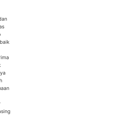
dan
as
o
rbaik
p
rima
k
nya
h
haan
r
asing