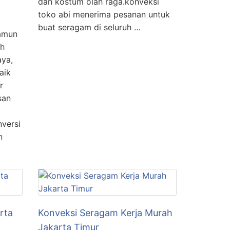
dan kostum olah raga.konveksi
toko abi menerima pesanan untuk
buat seragam di seluruh …
amun
ih
aya,
aik
r
san
versi
n
rta
Konveksi Seragam Kerja Murah
Jakarta Timur