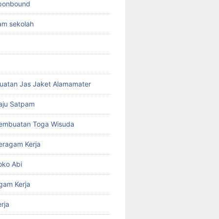
sponbound
am sekolah
uatan Jas Jaket Alamamater
aju Satpam
Pembuatan Toga Wisuda
eragam Kerja
oko Abi
gam Kerja
rja