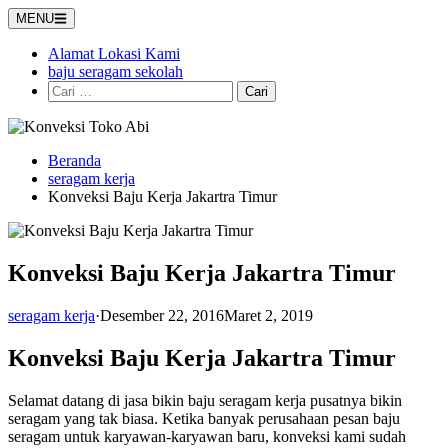
Langsung
MENU
ke
konten
Alamat Lokasi Kami
baju seragam sekolah
Cari
untuk:
Beranda
seragam kerja
Konveksi Baju Kerja Jakartra Timur
Konveksi Baju Kerja Jakartra Timur
seragam kerja
·
Desember 22, 2016
Maret 2, 2019
Konveksi Baju Kerja Jakartra Timur
Selamat datang di jasa bikin baju seragam kerja pusatnya bikin
seragam yang tak biasa. Ketika banyak perusahaan pesan baju
seragam untuk karyawan-karyawan baru, konveksi kami sudah