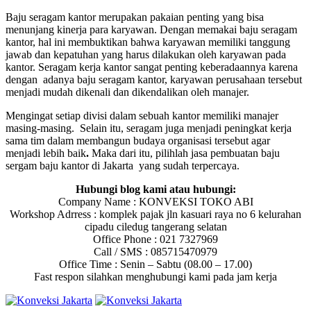
Baju seragam kantor merupakan pakaian penting yang bisa
menunjang kinerja para karyawan. Dengan memakai baju seragam
kantor, hal ini membuktikan bahwa karyawan memiliki tanggung
jawab dan kepatuhan yang harus dilakukan oleh karyawan pada
kantor. Seragam kerja kantor sangat penting keberadaannya karena
dengan adanya baju seragam kantor, karyawan perusahaan tersebut
menjadi mudah dikenali dan dikendalikan oleh manajer.
Mengingat setiap divisi dalam sebuah kantor memiliki manajer
masing-masing. Selain itu, seragam juga menjadi peningkat kerja
sama tim dalam membangun budaya organisasi tersebut agar
menjadi lebih baik
.
Maka dari itu, pilihlah jasa pembuatan baju
sergam baju kantor di Jakarta yang sudah terpercaya.
Hubungi blog kami atau hubungi:
Company Name : KONVEKSI TOKO ABI
Workshop Adrress : komplek pajak jln kasuari raya no 6 kelurahan
cipadu ciledug tangerang selatan
Office Phone : 021 7327969
Call / SMS : 085715470979
Office Time : Senin – Sabtu (08.00 – 17.00)
Fast respon silahkan menghubungi kami pada jam kerja