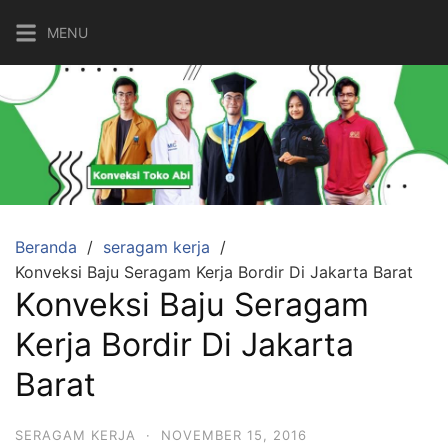
Langsung
MENU
ke
konten
Beranda
seragam kerja
Konveksi Baju Seragam Kerja Bordir Di Jakarta Barat
Konveksi Baju Seragam
Kerja Bordir Di Jakarta
Barat
SERAGAM KERJA
·
NOVEMBER 15, 2016