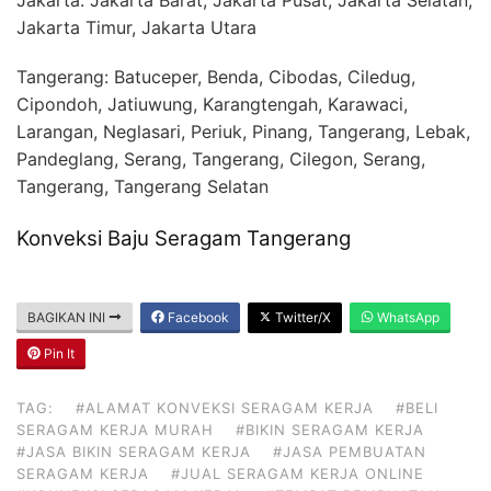
Jakarta Timur, Jakarta Utara
Tangerang: Batuceper, Benda, Cibodas, Ciledug,
Cipondoh, Jatiuwung, Karangtengah, Karawaci,
Larangan, Neglasari, Periuk, Pinang, Tangerang, Lebak,
Pandeglang, Serang, Tangerang, Cilegon, Serang,
Tangerang, Tangerang Selatan
Konveksi Baju Seragam Tangerang
BAGIKAN INI
Facebook
Twitter/X
WhatsApp
Pin It
TAG:
#ALAMAT KONVEKSI SERAGAM KERJA
#BELI
SERAGAM KERJA MURAH
#BIKIN SERAGAM KERJA
#JASA BIKIN SERAGAM KERJA
#JASA PEMBUATAN
SERAGAM KERJA
#JUAL SERAGAM KERJA ONLINE