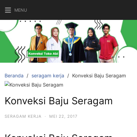
Langsung
MENU
ke
konten
Beranda
seragam kerja
Konveksi Baju Seragam
Konveksi Baju Seragam
SERAGAM KERJA
·
MEI 22, 2017