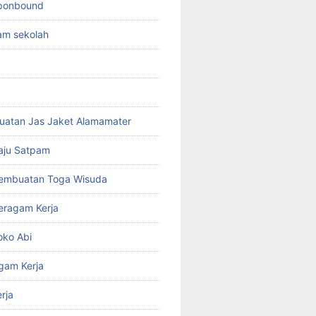
sponbound
am sekolah
uatan Jas Jaket Alamamater
aju Satpam
Pembuatan Toga Wisuda
eragam Kerja
oko Abi
gam Kerja
rja