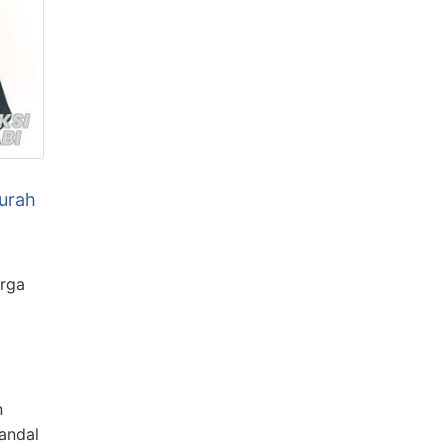
urah
rga
n
andal