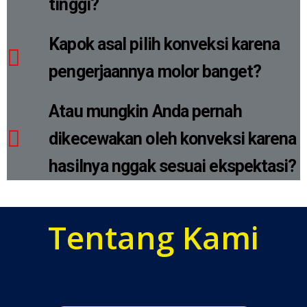
tinggi?
Kapok asal pilih konveksi karena
pengerjaannya molor banget?
Atau mungkin Anda pernah
dikecewakan oleh konveksi karena
hasilnya nggak sesuai ekspektasi?
Tentang Kami