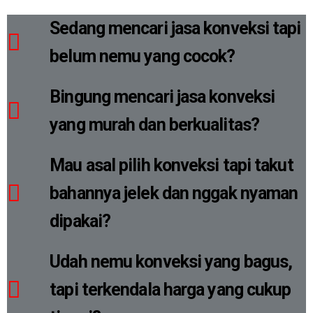
Sedang mencari jasa konveksi tapi
belum nemu yang cocok?
Bingung mencari jasa konveksi
yang murah dan berkualitas?
Mau asal pilih konveksi tapi takut
bahannya jelek dan nggak nyaman
dipakai?
Udah nemu konveksi yang bagus,
tapi terkendala harga yang cukup