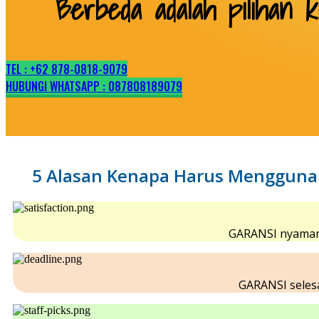
Berbeda adalah pilihan k
TEL : +62 878-0818-9079
HUBUNGI WHATSAPP : 087808189079
5 Alasan Kenapa Harus Menggunak
GARANSI nyaman d
GARANSI selesa