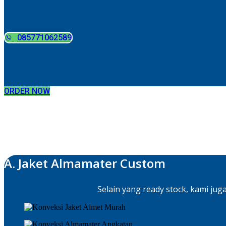
085771062589
ORDER NOW
A. Jaket Almamater Custom
Selain yang ready stock, kami jug