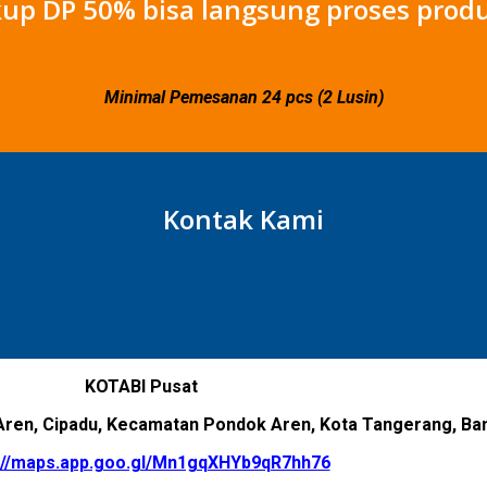
up DP 50% bisa langsung proses produ
Minimal Pemesanan 24 pcs (2 Lusin)
Kontak Kami
KOTABI Pusat
Aren, Cipadu, Kecamatan Pondok Aren, Kota Tangerang, Ba
://maps.app.goo.gl/Mn1gqXHYb9qR7hh76