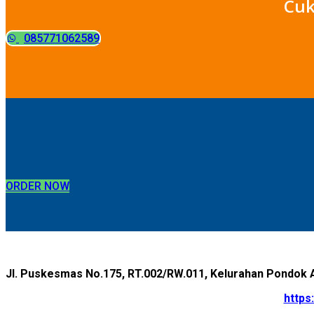
Cuk
085771062589
ORDER NOW
Jl. Puskesmas No.175, RT.002/RW.011, Kelurahan Pondok 
https