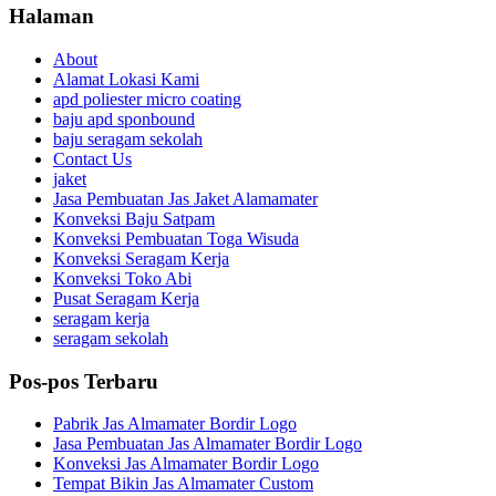
Halaman
About
Alamat Lokasi Kami
apd poliester micro coating
baju apd sponbound
baju seragam sekolah
Contact Us
jaket
Jasa Pembuatan Jas Jaket Alamamater
Konveksi Baju Satpam
Konveksi Pembuatan Toga Wisuda
Konveksi Seragam Kerja
Konveksi Toko Abi
Pusat Seragam Kerja
seragam kerja
seragam sekolah
Pos-pos Terbaru
Pabrik Jas Almamater Bordir Logo
Jasa Pembuatan Jas Almamater Bordir Logo
Konveksi Jas Almamater Bordir Logo
Tempat Bikin Jas Almamater Custom