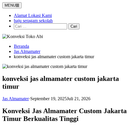
Langsung
MENU
ke
konten
Alamat Lokasi Kami
baju seragam sekolah
Cari
untuk:
Beranda
Jas Almamater
konveksi jas almamater custom jakarta timur
konveksi jas almamater custom jakarta
timur
Jas Almamater
·
September 19, 2025
Juli 21, 2026
Konveksi Jas Almamater Custom Jakarta
Timur Berkualitas Tinggi