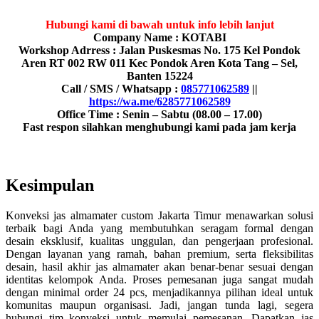
Hubungi kami di bawah untuk info lebih lanjut
Company Name : KOTABI
Workshop Adrress : Jalan Puskesmas No. 175 Kel Pondok
Aren RT 002 RW 011 Kec Pondok Aren Kota Tang – Sel,
Banten 15224
Call / SMS / Whatsapp :
085771062589
||
https://wa.me/6285771062589
Office Time : Senin – Sabtu (08.00 – 17.00)
Fast respon silahkan menghubungi kami pada jam kerja
Kesimpulan
Konveksi jas almamater custom Jakarta Timur menawarkan solusi
terbaik bagi Anda yang membutuhkan seragam formal dengan
desain eksklusif, kualitas unggulan, dan pengerjaan profesional.
Dengan layanan yang ramah, bahan premium, serta fleksibilitas
desain, hasil akhir jas almamater akan benar-benar sesuai dengan
identitas kelompok Anda. Proses pemesanan juga sangat mudah
dengan minimal order 24 pcs, menjadikannya pilihan ideal untuk
komunitas maupun organisasi. Jadi, jangan tunda lagi, segera
hubungi tim konveksi untuk memulai pemesanan. Dapatkan jas