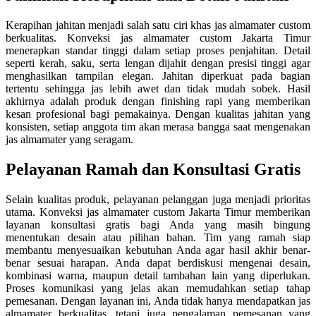
Kerapihan jahitan menjadi salah satu ciri khas jas almamater custom
berkualitas. Konveksi jas almamater custom Jakarta Timur
menerapkan standar tinggi dalam setiap proses penjahitan. Detail
seperti kerah, saku, serta lengan dijahit dengan presisi tinggi agar
menghasilkan tampilan elegan. Jahitan diperkuat pada bagian
tertentu sehingga jas lebih awet dan tidak mudah sobek. Hasil
akhirnya adalah produk dengan finishing rapi yang memberikan
kesan profesional bagi pemakainya. Dengan kualitas jahitan yang
konsisten, setiap anggota tim akan merasa bangga saat mengenakan
jas almamater yang seragam.
Pelayanan Ramah dan Konsultasi Gratis
Selain kualitas produk, pelayanan pelanggan juga menjadi prioritas
utama. Konveksi jas almamater custom Jakarta Timur memberikan
layanan konsultasi gratis bagi Anda yang masih bingung
menentukan desain atau pilihan bahan. Tim yang ramah siap
membantu menyesuaikan kebutuhan Anda agar hasil akhir benar-
benar sesuai harapan. Anda dapat berdiskusi mengenai desain,
kombinasi warna, maupun detail tambahan lain yang diperlukan.
Proses komunikasi yang jelas akan memudahkan setiap tahap
pemesanan. Dengan layanan ini, Anda tidak hanya mendapatkan jas
almamater berkualitas, tetapi juga pengalaman pemesanan yang