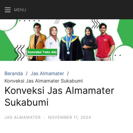
Langsung
MENU
ke
konten
Beranda
Jas Almamater
Konveksi Jas Almamater Sukabumi
Konveksi Jas Almamater
Sukabumi
JAS ALMAMATER
·
NOVEMBER 11, 2024