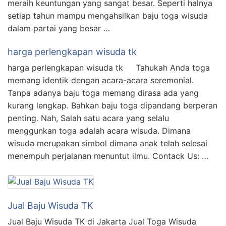
meraih keuntungan yang sangat besar. Seperti halnya
setiap tahun mampu mengahsilkan baju toga wisuda
dalam partai yang besar …
harga perlengkapan wisuda tk
harga perlengkapan wisuda tk Tahukah Anda toga
memang identik dengan acara-acara seremonial.
Tanpa adanya baju toga memang dirasa ada yang
kurang lengkap. Bahkan baju toga dipandang berperan
penting. Nah, Salah satu acara yang selalu
menggunkan toga adalah acara wisuda. Dimana
wisuda merupakan simbol dimana anak telah selesai
menempuh perjalanan menuntut ilmu. Contack Us: …
Jual Baju Wisuda TK
Jual Baju Wisuda TK di Jakarta Jual Toga Wisuda