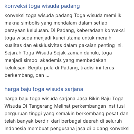
konveksi toga wisuda padang
konveksi toga wisuda padang Toga wisuda memiliki
makna simbolis yang mendalam dalam setiap
perayaan kelulusan. Di Padang, keberadaan konveksi
toga wisuda menjadi kunci utama untuk meraih
kualitas dan eksklusivitas dalam pakaian penting ini.
Sejarah Toga Wisuda Sejak zaman dahulu, toga
menjadi simbol akademis yang membedakan
kelulusan. Begitu pula di Padang, tradisi ini terus
berkembang, dan …
harga baju toga wisuda sarjana
harga baju toga wisuda sarjana Jasa Bikin Baju Toga
Wisuda Di Tangerang Melihat perkembangan institusi
perguruan tinggi yang semakin berkembang pesat dan
telah banyak berdiri dari berbagai daerah di seluruh
Indonesia membuat pengusaha jasa di bidang konveksi