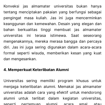
Konveksi jas almamater universitas bukan hanya
tentang menciptakan pakaian yang berfungsi sebagai
pengingat masa kuliah. Jas ini juga mencerminkan
keanggunan dan kemewahan. Desain yang elegan dan
bahan berkualitas tinggi membuat jas almamater
universitas ini terasa istimewa. Saat seseorang
mengenakannya, mereka merasa bangga dan percaya
diri. Jas ini juga sering digunakan dalam acara-acara
formal seperti wisuda, memberikan kesan yang kuat
dan mengesankan.
4. Memperkuat Keterlibatan Alumni
Universitas sering memiliki program khusus untuk
menjaga keterlibatan alumni. Memakai jas almamater
universitas adalah cara yang efektif untuk mendorong
alumni untuk terlibat dalam kegiatan universitas,
seperti pertemuan alumni, acara amal, atau