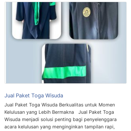
Jual Paket Toga Wisuda
Jual Paket Toga Wisuda Berkualitas untuk Momen
Kelulusan yang Lebih Bermakna Jual Paket Toga
Wisuda menjadi solusi penting bagi penyelenggara
acara kelulusan yang menginginkan tampilan rapi,