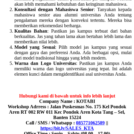
akan lebih memahami kebutuhan dan keinginan mahasiswa.
Konsultasi dengan Mahasiswa Senior
: Tanyakan kepada
mahasiswa senior atau alumni universitas Anda tentang
pengalaman mereka dengan konveksi tertentu. Mereka bisa
memberikan rekomendasi berharga.
Kualitas Bahan
: Pastikan jas kampus terbuat dari bahan
berkualitas. Jas yang tahan lama akan bertahan lebih lama dan
memberikan nilai lebih.
Model yang Sesuai
: Pilih model jas kampus yang sesuai
dengan gaya dan preferensi Anda. Ada berbagai opsi, mulai
dari model tradisional hingga yang lebih modern.
Warna dan Logo Universitas
: Pastikan jas kampus Anda
memiliki warna dan logo universitas yang tepat. Ini adalah
elemen kunci dalam mengidentifikasi asal universitas Anda.
Hubungi kami di bawah untuk info lebih lanjut
Company Name : KOTABI
Workshop Adrress : Jalan Puskesmas No. 175 Kel Pondok
Aren RT 002 RW 011 Kec Pondok Aren Kota Tang – Sel,
Banten 15224
Call / SMS / Whatsapp :
085771062589
||
https://bit.ly/SALES_KTA
Office Time : Senin – Sabtu (08.00 – 17.00)