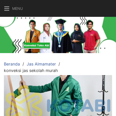
Langsung
MENU
ke
konten
Beranda
Jas Almamater
konveksi jas sekolah murah