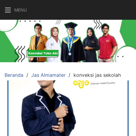
Langsung
MENU
ke
konten
Beranda
Jas Almamater
konveksi jas sekolah