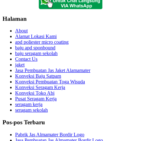
Halaman
About
Alamat Lokasi Kami
apd poliester micro coating
baju apd sponbound
baju seragam sekolah
Contact Us
jaket
Jasa Pembuatan Jas Jaket Alamamater
Konveksi Baju Satpam
Konveksi Pembuatan Toga Wisuda
Konveksi Seragam Kerja
Konveksi Toko Abi
Pusat Seragam Kerja
seragam kerja
seragam sekolah
Pos-pos Terbaru
Pabrik Jas Almamater Bordir Logo
Jasa Pembuatan Jas Almamater Bordir Logo