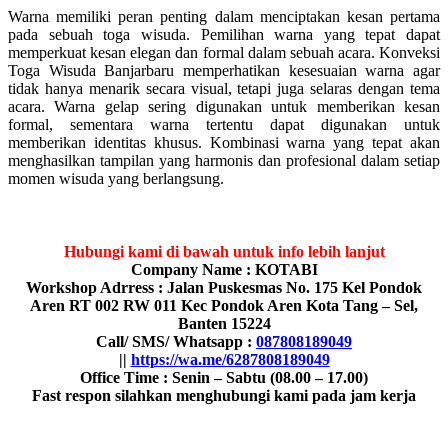
Warna memiliki peran penting dalam menciptakan kesan pertama
pada sebuah toga wisuda. Pemilihan warna yang tepat dapat
memperkuat kesan elegan dan formal dalam sebuah acara. Konveksi
Toga Wisuda Banjarbaru memperhatikan kesesuaian warna agar
tidak hanya menarik secara visual, tetapi juga selaras dengan tema
acara. Warna gelap sering digunakan untuk memberikan kesan
formal, sementara warna tertentu dapat digunakan untuk
memberikan identitas khusus. Kombinasi warna yang tepat akan
menghasilkan tampilan yang harmonis dan profesional dalam setiap
momen wisuda yang berlangsung.
Hubungi kami di bawah untuk info lebih lanjut
Company Name : KOTABI
Workshop Adrress : Jalan Puskesmas No. 175 Kel Pondok
Aren RT 002 RW 011 Kec Pondok Aren Kota Tang – Sel,
Banten 15224
Call/ SMS/ Whatsapp :
087808189049
||
https://wa.me/6287808189049
Office Time : Senin – Sabtu (08.00 – 17.00)
Fast respon silahkan menghubungi kami pada jam kerja