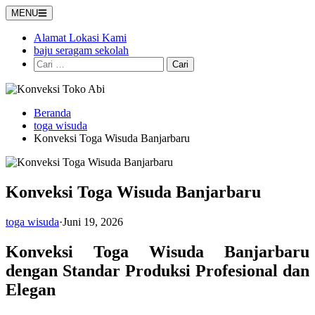
Langsung
MENU
ke
konten
Alamat Lokasi Kami
baju seragam sekolah
Cari
untuk:
Beranda
toga wisuda
Konveksi Toga Wisuda Banjarbaru
Konveksi Toga Wisuda Banjarbaru
toga wisuda
·
Juni 19, 2026
Konveksi Toga Wisuda Banjarbaru
dengan Standar Produksi Profesional dan
Elegan