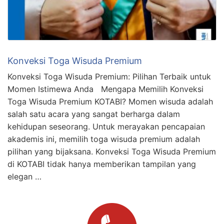
Konveksi Toga Wisuda Premium
Konveksi Toga Wisuda Premium: Pilihan Terbaik untuk
Momen Istimewa Anda Mengapa Memilih Konveksi
Toga Wisuda Premium KOTABI? Momen wisuda adalah
salah satu acara yang sangat berharga dalam
kehidupan seseorang. Untuk merayakan pencapaian
akademis ini, memilih toga wisuda premium adalah
pilihan yang bijaksana. Konveksi Toga Wisuda Premium
di KOTABI tidak hanya memberikan tampilan yang
elegan …