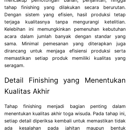
tahap finishing yang dilakukan secara berurutan.
Dengan sistem yang efisien, hasil produksi tetap
terjaga kualitasnya tanpa mengurangi ketelitian.
Kelebihan ini memungkinkan pemenuhan kebutuhan
acara dalam jumlah banyak dengan standar yang
sama. Minimal pemesanan yang diterapkan juga
dirancang untuk menjaga efisiensi produksi serta
memastikan setiap produk memiliki kualitas yang
seragam.
Detail Finishing yang Menentukan
Kualitas Akhir
Tahap finishing menjadi bagian penting dalam
menentukan kualitas akhir toga wisuda. Pada tahap ini,
setiap detail diperiksa kembali untuk memastikan tidak
ada kesalahan pada jahitan maupun bentuk