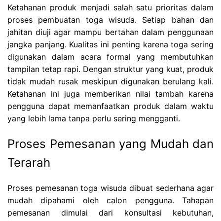
Ketahanan produk menjadi salah satu prioritas dalam
proses pembuatan toga wisuda. Setiap bahan dan
jahitan diuji agar mampu bertahan dalam penggunaan
jangka panjang. Kualitas ini penting karena toga sering
digunakan dalam acara formal yang membutuhkan
tampilan tetap rapi. Dengan struktur yang kuat, produk
tidak mudah rusak meskipun digunakan berulang kali.
Ketahanan ini juga memberikan nilai tambah karena
pengguna dapat memanfaatkan produk dalam waktu
yang lebih lama tanpa perlu sering mengganti.
Proses Pemesanan yang Mudah dan
Terarah
Proses pemesanan toga wisuda dibuat sederhana agar
mudah dipahami oleh calon pengguna. Tahapan
pemesanan dimulai dari konsultasi kebutuhan,