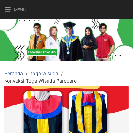
Langsung
MENU
ke
konten
Beranda
toga wisuda
Konveksi Toga Wisuda Parepare