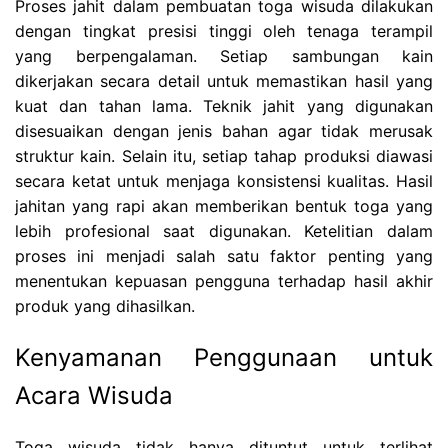
Proses jahit dalam pembuatan toga wisuda dilakukan
dengan tingkat presisi tinggi oleh tenaga terampil
yang berpengalaman. Setiap sambungan kain
dikerjakan secara detail untuk memastikan hasil yang
kuat dan tahan lama. Teknik jahit yang digunakan
disesuaikan dengan jenis bahan agar tidak merusak
struktur kain. Selain itu, setiap tahap produksi diawasi
secara ketat untuk menjaga konsistensi kualitas. Hasil
jahitan yang rapi akan memberikan bentuk toga yang
lebih profesional saat digunakan. Ketelitian dalam
proses ini menjadi salah satu faktor penting yang
menentukan kepuasan pengguna terhadap hasil akhir
produk yang dihasilkan.
Kenyamanan Penggunaan untuk
Acara Wisuda
Toga wisuda tidak hanya dituntut untuk terlihat