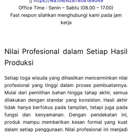
||
https://wa.me/6287808189049
Office Time : Senin – Sabtu (08.00 – 17.00)
Fast respon silahkan menghubungi kami pada jam
kerja
Nilai Profesional dalam Setiap Hasil
Produksi
Setiap toga wisuda yang dihasilkan mencerminkan nilai
profesional yang tinggi dalam proses pembuatannya.
Mulai dari pemilihan bahan hingga tahap akhir, semua
dilakukan dengan standar yang konsisten. Hasil akhir
tidak hanya berfokus pada tampilan, tetapi juga pada
fungsi dan kenyamanan. Dengan pendekatan ini,
produk mampu memberikan kesan formal yang kuat
dalam setiap penggunaan. Nilai profesional ini menjadi