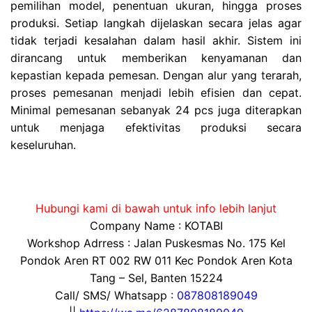
pemilihan model, penentuan ukuran, hingga proses
produksi. Setiap langkah dijelaskan secara jelas agar
tidak terjadi kesalahan dalam hasil akhir. Sistem ini
dirancang untuk memberikan kenyamanan dan
kepastian kepada pemesan. Dengan alur yang terarah,
proses pemesanan menjadi lebih efisien dan cepat.
Minimal pemesanan sebanyak 24 pcs juga diterapkan
untuk menjaga efektivitas produksi secara
keseluruhan.
Hubungi kami di bawah untuk info lebih lanjut
Company Name : KOTABI
Workshop Adrress : Jalan Puskesmas No. 175 Kel
Pondok Aren RT 002 RW 011 Kec Pondok Aren Kota
Tang – Sel, Banten 15224
Call/ SMS/ Whatsapp :
087808189049