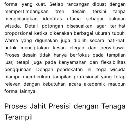
formal yang kuat. Setiap rancangan dibuat dengan
mempertimbangkan tren desain terkini tanpa
menghilangkan identitas utama sebagai pakaian
wisuda. Detail potongan disesuaikan agar terlihat
proporsional ketika dikenakan berbagai ukuran tubuh.
Warna yang digunakan juga dipilih secara hati-hati
untuk menciptakan kesan elegan dan berwibawa.
Proses desain tidak hanya berfokus pada tampilan
luar, tetapi juga pada kenyamanan dan fleksibilitas
penggunaan. Dengan pendekatan ini, toga wisuda
mampu memberikan tampilan profesional yang tetap
relevan dengan kebutuhan acara akademik maupun
formal lainnya.
Proses Jahit Presisi dengan Tenaga
Terampil