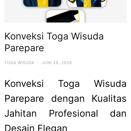
Konveksi Toga Wisuda
Parepare
TOGA WISUDA
·
JUNI 26, 2026
Konveksi Toga Wisuda
Parepare dengan Kualitas
Jahitan Profesional dan
Desain Elegan