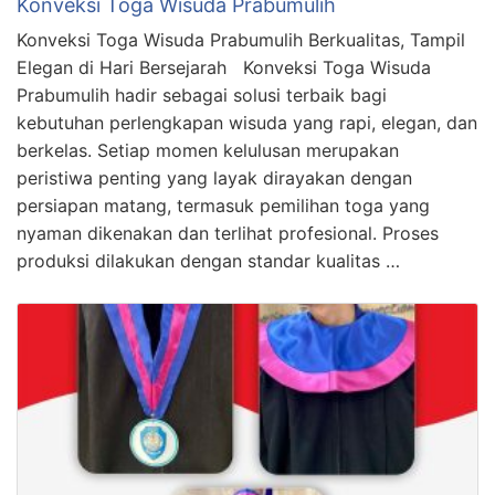
Konveksi Toga Wisuda Prabumulih
Konveksi Toga Wisuda Prabumulih Berkualitas, Tampil
Elegan di Hari Bersejarah Konveksi Toga Wisuda
Prabumulih hadir sebagai solusi terbaik bagi
kebutuhan perlengkapan wisuda yang rapi, elegan, dan
berkelas. Setiap momen kelulusan merupakan
peristiwa penting yang layak dirayakan dengan
persiapan matang, termasuk pemilihan toga yang
nyaman dikenakan dan terlihat profesional. Proses
produksi dilakukan dengan standar kualitas …