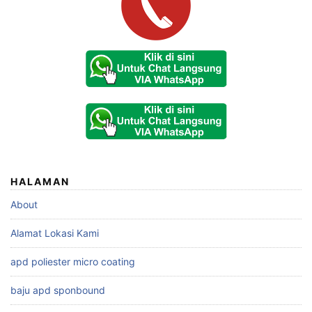
HALAMAN
About
Alamat Lokasi Kami
apd poliester micro coating
baju apd sponbound