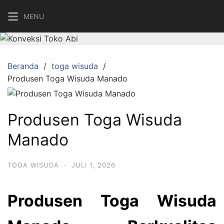
Langsung
MENU
ke
konten
Beranda
toga wisuda
Produsen Toga Wisuda Manado
Produsen Toga Wisuda
Manado
TOGA WISUDA
·
JULI 1, 2026
Produsen Toga Wisuda