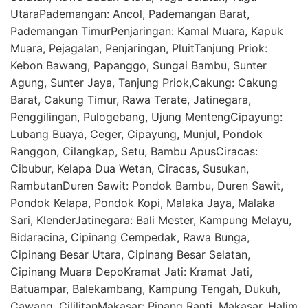
UtaraPademangan: Ancol, Pademangan Barat,
Pademangan TimurPenjaringan: Kamal Muara, Kapuk
Muara, Pejagalan, Penjaringan, PluitTanjung Priok:
Kebon Bawang, Papanggo, Sungai Bambu, Sunter
Agung, Sunter Jaya, Tanjung Priok,Cakung: Cakung
Barat, Cakung Timur, Rawa Terate, Jatinegara,
Penggilingan, Pulogebang, Ujung MentengCipayung:
Lubang Buaya, Ceger, Cipayung, Munjul, Pondok
Ranggon, Cilangkap, Setu, Bambu ApusCiracas:
Cibubur, Kelapa Dua Wetan, Ciracas, Susukan,
RambutanDuren Sawit: Pondok Bambu, Duren Sawit,
Pondok Kelapa, Pondok Kopi, Malaka Jaya, Malaka
Sari, KlenderJatinegara: Bali Mester, Kampung Melayu,
Bidaracina, Cipinang Cempedak, Rawa Bunga,
Cipinang Besar Utara, Cipinang Besar Selatan,
Cipinang Muara DepoKramat Jati: Kramat Jati,
Batuampar, Balekambang, Kampung Tengah, Dukuh,
Cawang, CililitanMakasar: Pinang Ranti, Makasar, Halim