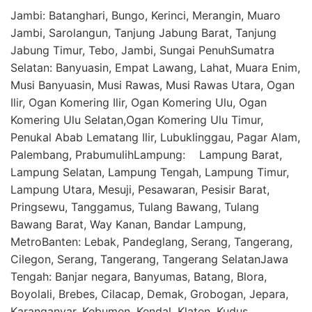
Jambi: Batanghari, Bungo, Kerinci, Merangin, Muaro
Jambi, Sarolangun, Tanjung Jabung Barat, Tanjung
Jabung Timur, Tebo, Jambi, Sungai PenuhSumatra
Selatan: Banyuasin, Empat Lawang, Lahat, Muara Enim,
Musi Banyuasin, Musi Rawas, Musi Rawas Utara, Ogan
Ilir, Ogan Komering Ilir, Ogan Komering Ulu, Ogan
Komering Ulu Selatan,Ogan Komering Ulu Timur,
Penukal Abab Lematang Ilir, Lubuklinggau, Pagar Alam,
Palembang, PrabumulihLampung: Lampung Barat,
Lampung Selatan, Lampung Tengah, Lampung Timur,
Lampung Utara, Mesuji, Pesawaran, Pesisir Barat,
Pringsewu, Tanggamus, Tulang Bawang, Tulang
Bawang Barat, Way Kanan, Bandar Lampung,
MetroBanten: Lebak, Pandeglang, Serang, Tangerang,
Cilegon, Serang, Tangerang, Tangerang SelatanJawa
Tengah: Banjar negara, Banyumas, Batang, Blora,
Boyolali, Brebes, Cilacap, Demak, Grobogan, Jepara,
Karanganyar, Kebumen, Kendal, Klaten, Kudus,