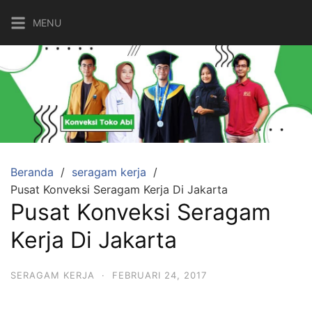
Langsung
MENU
ke
konten
Beranda
seragam kerja
Pusat Konveksi Seragam Kerja Di Jakarta
Pusat Konveksi Seragam
Kerja Di Jakarta
SERAGAM KERJA
·
FEBRUARI 24, 2017