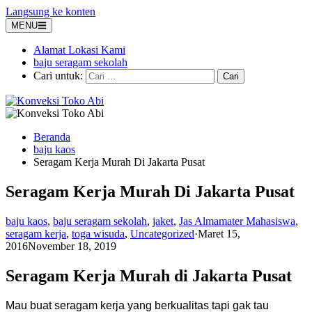
Langsung ke konten
MENU
Alamat Lokasi Kami
baju seragam sekolah
Cari untuk:
Beranda
baju kaos
Seragam Kerja Murah Di Jakarta Pusat
Seragam Kerja Murah Di Jakarta Pusat
baju kaos
,
baju seragam sekolah
,
jaket
,
Jas Almamater Mahasiswa
,
seragam kerja
,
toga wisuda
,
Uncategorized
·
Maret 15,
2016
November 18, 2019
Seragam Kerja Murah di Jakarta Pusat
Mau buat seragam kerja yang berkualitas tapi gak tau