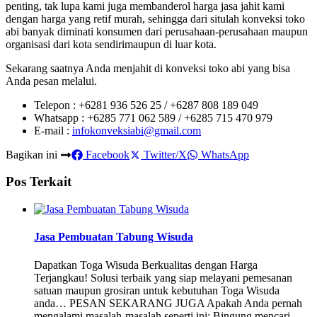
penting, tak lupa kami juga membanderol harga jasa jahit kami
dengan harga yang retif murah, sehingga dari situlah konveksi toko
abi banyak diminati konsumen dari perusahaan-perusahaan maupun
organisasi dari kota sendirimaupun di luar kota.
Sekarang saatnya Anda menjahit di konveksi toko abi yang bisa
Anda pesan melalui.
Telepon : +6281 936 526 25 / +6287 808 189 049
Whatsapp : +6285 771 062 589 / +6285 715 470 979
E-mail :
infokonveksiabi@gmail.com
Bagikan ini
Facebook
Twitter/X
WhatsApp
Pos Terkait
Jasa Pembuatan Tabung Wisuda
Dapatkan Toga Wisuda Berkualitas dengan Harga
Terjangkau! Solusi terbaik yang siap melayani pemesanan
satuan maupun grosiran untuk kebutuhan Toga Wisuda
anda… PESAN SEKARANG JUGA Apakah Anda pernah
mengalami masalah-masalah seperti ini: Bingung mencari