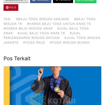
Pin It
TAG:
#BAJU TOGA WISUDA SARJANA
#BAJU TOGA
WISUDA TK
#HARGA BAJU TOGA UNTUK ANAK TK
#HARGA BAJU WISUDA ANAK
#JUAL BAJU TOGA
ANAK
#JUAL BAJU TOGA ANAK TK
#JUAL
PERLENGKAPAN WISUDA SATUAN
#JUAL TOGA WISUDA
JAKARTA
#TOGA PAUD
#TOGA WISUDA MURAH
Pos Terkait