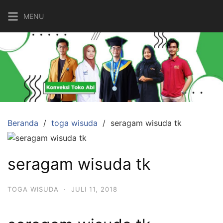
Langsung
MENU
ke
konten
Beranda
toga wisuda
seragam wisuda tk
seragam wisuda tk
TOGA WISUDA
·
JULI 11, 2018