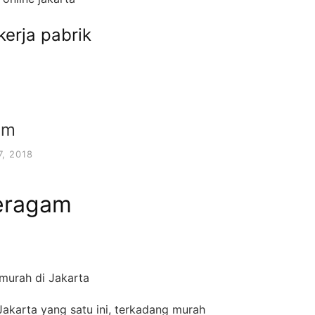
kerja pabrik
am
, 2018
eragam
murah di Jakarta
akarta yang satu ini, terkadang murah