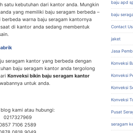
baju apd 
h satu kebutuhan dari kantor anda. Mungkin
r anda yang memiliki baju seragam berbeda –
baju serag
si berbeda warna baju seragam kantornya
au saat di kantor anda sedang membentuk
Contact Us
sain.
jaket
abrik
Jasa Pemb
u seragam kantor yang berbeda dengan
Konveksi B
butuhan baju seragam kantor anda tergolong
cari
Konveksi bikin baju seragam kantor
Konveksi 
jawabannya untuk anda.
Konveksi S
Konveksi T
blog kami atau hubungi:
Pusat Sera
0217327969
seragam ke
0857 7106 2589
0878 0818 9049