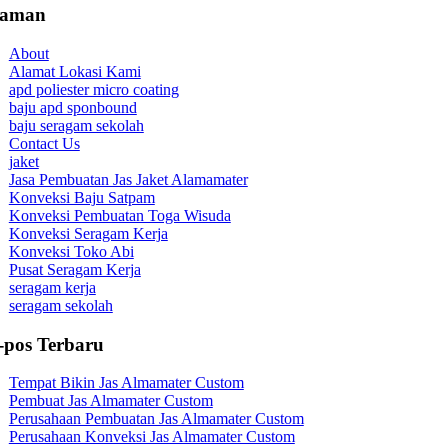
laman
About
Alamat Lokasi Kami
apd poliester micro coating
baju apd sponbound
baju seragam sekolah
Contact Us
jaket
Jasa Pembuatan Jas Jaket Alamamater
Konveksi Baju Satpam
Konveksi Pembuatan Toga Wisuda
Konveksi Seragam Kerja
Konveksi Toko Abi
Pusat Seragam Kerja
seragam kerja
seragam sekolah
-pos Terbaru
Tempat Bikin Jas Almamater Custom
Pembuat Jas Almamater Custom
Perusahaan Pembuatan Jas Almamater Custom
Perusahaan Konveksi Jas Almamater Custom