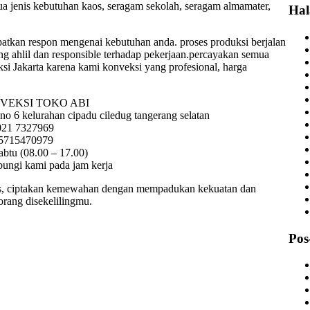
 jenis kebutuhan kaos, seragam sekolah, seragam almamater,
Ha
atkan respon mengenai kebutuhan anda. proses produksi berjalan
ang ahlil dan responsible terhadap pekerjaan.percayakan semua
i Jakarta karena kami konveksi yang profesional, harga
NVEKSI TOKO ABI
no 6 kelurahan cipadu ciledug tangerang selatan
 021 7327969
85715470979
abtu (08.00 – 17.00)
bungi kami pada jam kerja
las, ciptakan kemewahan dengan mempadukan kekuatan dan
rang disekelilingmu.
Pos