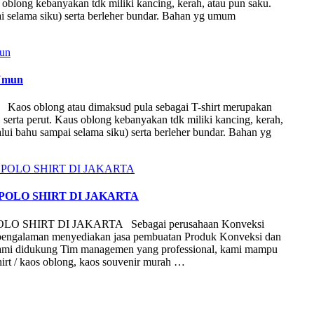
 oblong kebanyakan tdk miliki kancing, kerah, atau pun saku.
 selama siku) serta berleher bundar. Bahan yg umum
 Umun
Kaos oblong atau dimaksud pula sebagai T-shirt merupakan
serta perut. Kaus oblong kebanyakan tdk miliki kancing, kerah,
ui bahu sampai selama siku) serta berleher bundar. Bahan yg
OLO SHIRT DI JAKARTA
HIRT DI JAKARTA Sebagai perusahaan Konveksi
 berpengalaman menyediakan jasa pembuatan Produk Konveksi dan
kami didukung Tim managemen yang professional, kami mampu
irt / kaos oblong, kaos souvenir murah …