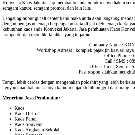
Konveksi Kaos Jakarta siap membantu anda untuk menyediakan semua
seragam kantor, seragam promosi dan lain lain.
Langsung hubungi call center kami maka anda akan langsung mendap
dengan pengasan tenaga berpengalan serta di jait oleh tenaga kerja y
kebutuhan kaos anda Konveksi Jakarta, Jasa pembuatan Kaos Konveks
kompetitif dan memiliki kualitas yang terjamin.
Company Name : KO
Workshop Adrress : komplek pajak jln kasuari raya 
Office Phone :
Call / SMS : 0
Office Time : Senin – S
Fast respon silahkan menghu
Tampil lebih cerdas dengan mengenakan poloshirt yang lebih berke
kenyamanan bahan. saatnya kamu menjadi lebih unggul dari orang – o
Menerima Jasa Pembuatan:
Kaos
Kaos Distro
Kaos Partai
Kaos Souvenir
Kaos Angkatan Sekolah