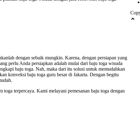
Copy
nkanlah dengan sebaik mungkin. Karena, dengan persiapan yang
ang perlu Anda persiapkan adalah mulai dari baju toga wisuda
ngkapi baju toga. Nah, maka dari itu solusi untuk memudahkan
 konveksi baju toga guru besar di Jakarta. Dengan begitu
mudah.
am toga terpercaya. Kami melayani pemesanan baju toga dengan