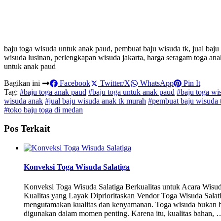
baju toga wisuda untuk anak paud, pembuat baju wisuda tk, jual baju
wisuda lusinan, perlengkapan wisuda jakarta, harga seragam toga ana
untuk anak paud
Bagikan ini
Facebook
Twitter/X
WhatsApp
Pin It
Tag:
#baju toga anak paud
#baju toga untuk anak paud
#baju toga wi
wisuda anak
#jual baju wisuda anak tk murah
#pembuat baju wisuda 
#toko baju toga di medan
Pos Terkait
Konveksi Toga Wisuda Salatiga
Konveksi Toga Wisuda Salatiga Berkualitas untuk Acara Wis
Kualitas yang Layak Diprioritaskan Vendor Toga Wisuda Salati
mengutamakan kualitas dan kenyamanan. Toga wisuda bukan han
digunakan dalam momen penting. Karena itu, kualitas bahan, 