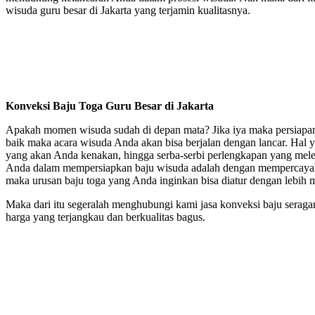
wisuda guru besar di Jakarta yang terjamin kualitasnya.
Konveksi Baju Toga Guru Besar di Jakarta
Apakah momen wisuda sudah di depan mata? Jika iya maka persiapa
baik maka acara wisuda Anda akan bisa berjalan dengan lancar. Hal y
yang akan Anda kenakan, hingga serba-serbi perlengkapan yang mele
Anda dalam mempersiapkan baju wisuda adalah dengan mempercayakan
maka urusan baju toga yang Anda inginkan bisa diatur dengan lebih 
Maka dari itu segeralah menghubungi kami jasa konveksi baju serag
harga yang terjangkau dan berkualitas bagus.