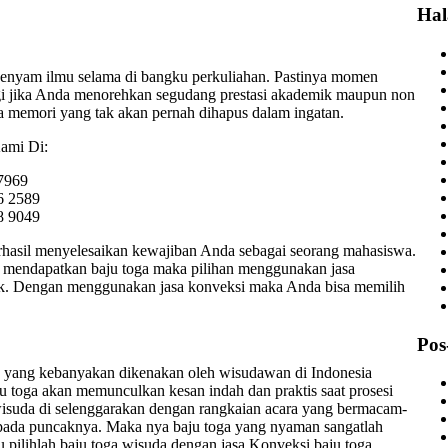
Ha
genyam ilmu selama di bangku perkuliahan. Pastinya momen
i jika Anda menorehkan segudang prestasi akademik maupun non
a memori yang tak akan pernah dihapus dalam ingatan.
ami Di:
7969
6 2589
8 9049
hasil menyelesaikan kewajiban Anda sebagai seorang mahasiswa.
m mendapatkan baju toga maka pilihan menggunakan jasa
baik. Dengan menggunakan jasa konveksi maka Anda bisa memilih
Pos
a yang kebanyakan dikenakan oleh wisudawan di Indonesia
toga akan memunculkan kesan indah dan praktis saat prosesi
isuda di selenggarakan dengan rangkaian acara yang bermacam-
i pada puncaknya. Maka nya baju toga yang nyaman sangatlah
pilihlah baju toga wisuda dengan jasa Konveksi baju toga