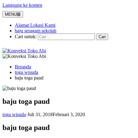
Langsung ke konten
MENU
Alamat Lokasi Kami
baju seragam sekolah
Cari untuk:
Beranda
toga wisuda
baju toga paud
baju toga paud
toga wisuda
·
Juli 31, 2018
Februari 3, 2020
baju toga paud