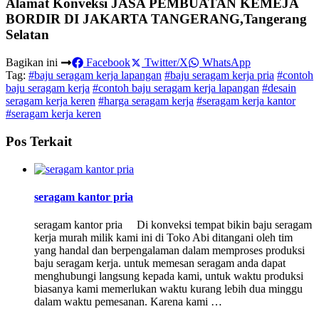
Alamat Konveksi JASA PEMBUATAN KEMEJA
BORDIR DI JAKARTA TANGERANG,Tangerang
Selatan
Bagikan ini
Facebook
Twitter/X
WhatsApp
Tag:
#baju seragam kerja lapangan
#baju seragam kerja pria
#contoh
baju seragam kerja
#contoh baju seragam kerja lapangan
#desain
seragam kerja keren
#harga seragam kerja
#seragam kerja kantor
#seragam kerja keren
Pos Terkait
seragam kantor pria
seragam kantor pria Di konveksi tempat bikin baju seragam
kerja murah milik kami ini di Toko Abi ditangani oleh tim
yang handal dan berpengalaman dalam memproses produksi
baju seragam kerja. untuk memesan seragam anda dapat
menghubungi langsung kepada kami, untuk waktu produksi
biasanya kami memerlukan waktu kurang lebih dua minggu
dalam waktu pemesanan. Karena kami …