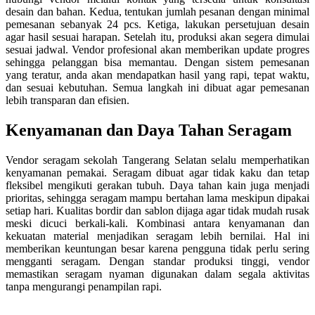
desain dan bahan. Kedua, tentukan jumlah pesanan dengan minimal
pemesanan sebanyak 24 pcs. Ketiga, lakukan persetujuan desain
agar hasil sesuai harapan. Setelah itu, produksi akan segera dimulai
sesuai jadwal. Vendor profesional akan memberikan update progres
sehingga pelanggan bisa memantau. Dengan sistem pemesanan
yang teratur, a
nda akan mendapatkan hasil yang rapi, tepat waktu,
dan sesuai kebutuhan. Semua langkah ini dibuat agar pemesanan
lebih transparan dan efisien.
Kenyamanan dan Daya Tahan Seragam
Vendor seragam sekolah Tangerang Selatan selalu memperhatikan
kenyamanan pemakai. Seragam dibuat agar tidak kaku dan tetap
fleksibel mengikuti gerakan tubuh. Daya tahan kain juga menjadi
prioritas, sehingga seragam mampu bertahan lama meskipun dipakai
setiap hari. Kualitas bordir dan sablon dijaga agar tidak mudah rusak
meski dicuci berkali-kali. Kombinasi antara kenyamanan dan
kekuatan material menjadikan seragam lebih bernilai. Hal ini
memberikan keuntungan besar karena pengguna tidak perlu sering
mengganti seragam. Dengan standar produksi tinggi, vendor
memastikan seragam nyaman digunakan dalam segala aktivitas
tanpa mengurangi penampilan rapi.