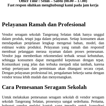
Office Time : Senin – Sabtu (08.00 – 17.00)
Fast respon silahkan menghubungi kami pada jam kerja
Pelayanan Ramah dan Profesional
Vendor seragam sekolah Tangerang Selatan tidak hanya unggul
dalam produk, tetapi juga dalam pelayanan. Setiap konsumen akan
mendapatkan penjelasan lengkap mengenai bahan, model, dan
estimasi waktu produksi. Pelayanan yang ramah dan responsif
membuat pelanggan merasa nyaman dalam proses pemesanan.
Vendor juga memberikan rekomendasi terbaik sesuai kebutuhan,
sehingga konsumen dapat mengambil keputusan dengan tepat.
Komunikasi yang jelas dan terbuka menjadi nilai tambah, karena
setiap pertanyaan dan permintaan akan ditangani secara cepat.
Dengan pelayanan profesional ini, pengalaman bekerja sama dengan
vendor terasa lebih mudah dan menyenangkan.
Cara Pemesanan Seragam Sekolah
Untuk melakukan pemesanan seragam sekolah di vendor seragam
sekolah Tangerang Selatan, prosesnya sangat sederhana. Pertama,
hubungi vendor melalui kontak yang tersedia untuk konsultasi