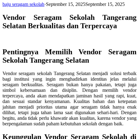
baju seragam sekolah
·
September 15, 2025
September 15, 2025
Vendor Seragam Sekolah Tangerang
Selatan Berkualitas dan Terpercaya
Pentingnya Memilih Vendor Seragam
Sekolah Tangerang Selatan
Vendor seragam sekolah Tangerang Selatan menjadi solusi terbaik
bagi institusi yang ingin menghadirkan identitas jelas melalui
seragam berkualitas. Seragam bukan hanya pakaian, tetapi juga
simbol kebersamaan dan disiplin. Dengan memilih vendor
terpercaya, anda akan mendapatkan jaminan hasil yang rapi, kuat,
dan sesuai standar kenyamanan. Kualitas bahan dan ketepatan
jahitan menjadi prioritas utama agar seragam tidak hanya enak
dilihat, tetapi juga tahan lama saat digunakan sehari-hari. Dengan
begitu, anda tidak perlu khawatir akan kualitas, karena vendor yang
berpengalaman sudah paham kebutuhan sekolah dengan baik.
Keunggulan Vendor Seragam Sekolah di