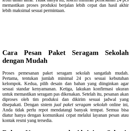
memastikan proses produksi berjalan lebih cepat dan hasil akhir
lebih maksimal sesuai permintaan.
Cara Pesan Paket Seragam Sekolah
dengan Mudah
Proses pemesanan paket seragam sekolah sangatlah mudah.
Pertama, tentukan jumlah minimal 24 pcs sesuai kebutuhan
kelompok. Kedua, pilih desain dan bahan yang diinginkan agar
sesuai standar kenyamanan. Ketiga, lakukan konfirmasi ukuran
untuk memastikan seragam pas dikenakan. Setelah itu, pesanan akan
diproses oleh tim produksi dan dikirim sesuai jadwal yang
disepakati. Dengan sistem
jual paket seragam sekolah
online ini,
Anda tidak perlu repot mendatangi banyak tempat. Semua bisa
diatur hanya dengan komunikasi cepat melalui layanan pesan atau
kontak resmi yang tersedia.