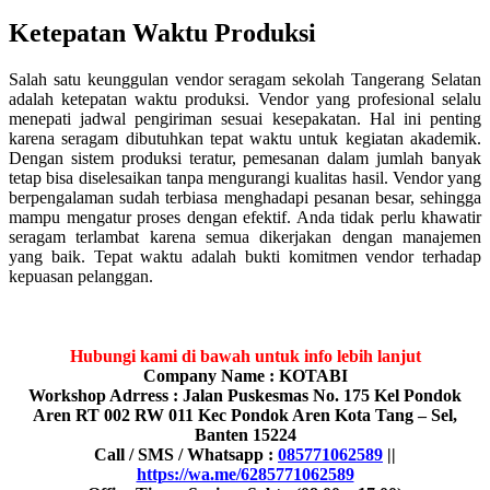
Ketepatan Waktu Produksi
Salah satu keunggulan vendor seragam sekolah Tangerang Selatan
adalah ketepatan waktu produksi. Vendor yang profesional selalu
menepati jadwal pengiriman sesuai kesepakatan. Hal ini penting
karena seragam dibutuhkan tepat waktu untuk kegiatan akademik.
Dengan sistem produksi teratur, pemesanan dalam jumlah banyak
tetap bisa diselesaikan tanpa mengurangi kualitas hasil. Vendor yang
berpengalaman sudah terbiasa menghadapi pesanan besar, sehingga
mampu mengatur proses dengan efektif. Anda tidak perlu khawatir
seragam terlambat karena semua dikerjakan dengan manajemen
yang baik. Tepat waktu adalah bukti komitmen vendor terhadap
kepuasan pelanggan.
Hubungi kami di bawah untuk info lebih lanjut
Company Name : KOTABI
Workshop Adrress : Jalan Puskesmas No. 175 Kel Pondok
Aren RT 002 RW 011 Kec Pondok Aren Kota Tang – Sel,
Banten 15224
Call / SMS / Whatsapp :
085771062589
||
https://wa.me/6285771062589