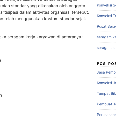
Konveksi S
kaian standar yang dikenakan oleh anggota
rtisipasi dalam aktivitas organisasi tersebut.
Konveksi T
n telah menggunakan kostum standar sejak
Pusat Sera
a seragam kerja karyawan di antaranya :
seragam ke
seragam se
a
POS-PO
Jasa Pembu
Konveksi J
Tempat Bik
h
Pembuat J
Perusahaa