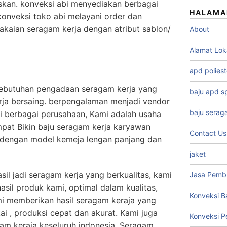
kan. konveksi abi menyediakan berbagai
HALAMA
onveksi toko abi melayani order dan
pakaian seragam kerja dengan atribut sablon/
About
Alamat Lok
a
apd poliest
kebutuhan pengadaan seragam kerja yang
baju apd 
rja bersaing. berpengalaman menjadi vendor
baju serag
i berbagai perusahaan, Kami adalah usaha
pat Bikin baju seragam kerja karyawan
Contact Us
l. dengan model kemeja lengan panjang dan
jaket
il jadi seragam kerja yang berkualitas, kami
Jasa Pemb
il produk kami, optimal dalam kualitas,
Konveksi B
mi memberikan hasil seragam keraja yang
i , produksi cepat dan akurat. Kami juga
Konveksi 
am keraja keseluruh indonesia. Seragam