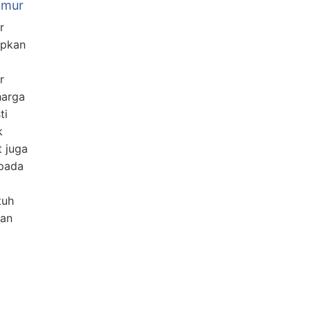
Timur
r
apkan
r
harga
ti
k
 juga
pada
tuh
gan