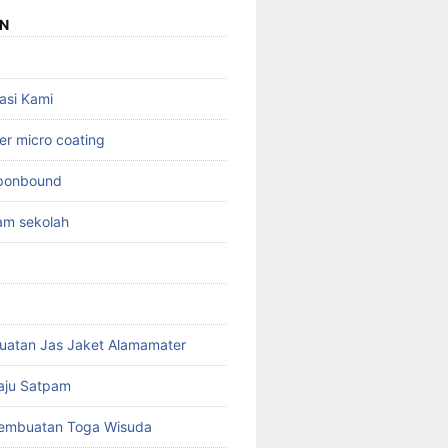
N
asi Kami
er micro coating
sponbound
am sekolah
uatan Jas Jaket Alamamater
aju Satpam
Pembuatan Toga Wisuda