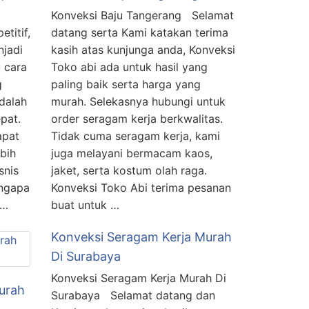
Konveksi Baju Tangerang Selamat
titif,
datang serta Kami katakan terima
njadi
kasih atas kunjunga anda, Konveksi
u cara
Toko abi ada untuk hasil yang
g
paling baik serta harga yang
adalah
murah. Selekasnya hubungi untuk
pat.
order seragam kerja berkwalitas.
apat
Tidak cuma seragam kerja, kami
bih
juga melayani bermacam kaos,
snis
jaket, serta kostum olah raga.
engapa
Konveksi Toko Abi terima pesanan
 …
buat untuk …
Konveksi Seragam Kerja Murah
Di Surabaya
Konveksi Seragam Kerja Murah Di
urah
Surabaya Selamat datang dan