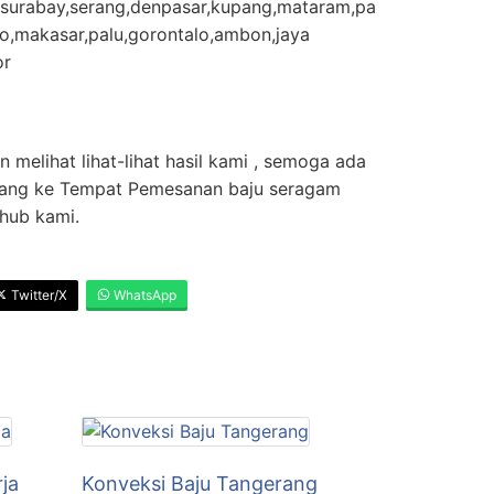
surabay,serang,denpasar,kupang,mataram,pa
o,makasar,palu,gorontalo,ambon,jaya
or
melihat lihat-lihat hasil kami , semoga ada
atang ke Tempat Pemesanan baju seragam
 hub kami.
Twitter/X
WhatsApp
ja
Konveksi Baju Tangerang