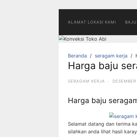
Langsung
ke
konten
ALAMAT LOKASI KAMI
BAJU
Beranda
seragam kerja
Harga baju se
SERAGAM KERJA
·
DESEMBER 
Harga baju seragam
Selamat datang dan terima k
silahkan anda lihat hasil kar