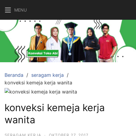
Langsung
MENU
ke
konten
Beranda
seragam kerja
konveksi kemeja kerja wanita
konveksi kemeja kerja
wanita
SERAGAM KERJA
·
OKTOBER 27, 2017