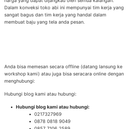
harga yang dapat dijangkau oleh semua kalangan.
Dalam konveksi toko abi ini mempunyai tim kerja yang
sangat bagus dan tim kerja yang handal dalam
membuat baju yang tela anda pesan.
Anda bisa memesan secara offline (datang lansung ke
workshop kami) atau juga bisa seracara online dengan
menghubungi:
Hubungi blog kami atau hubungi:
Hubungi blog kami atau hubungi:
0217327969
0878 0818 9049
0857 7106 2589