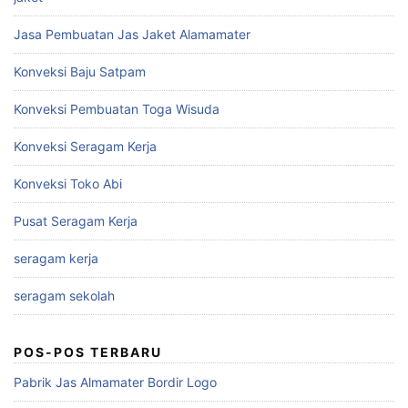
Jasa Pembuatan Jas Jaket Alamamater
Konveksi Baju Satpam
Konveksi Pembuatan Toga Wisuda
Konveksi Seragam Kerja
Konveksi Toko Abi
Pusat Seragam Kerja
seragam kerja
seragam sekolah
POS-POS TERBARU
Pabrik Jas Almamater Bordir Logo