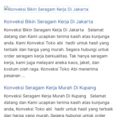
Konveksi Bikin Seragam Kerja Di Jakarta
Konveksi Bikin Seragam Kerja Di Jakarta Selamat
datang dan Kami ucapkan terima kasih atas kunjunga
anda. Kami Konveksi Toko abi hadir untuk hasil yang
terbaik dan harga yang murah. Segera hubungi untuk
order seragam kerja berkualitas. Tak hanya seragam
kerja, kami juga melayani aneka kaos, jaket, dan
kostum olah raga. Konveksi Toko Abi menerima
pesanan …
Konveksi Seragam Kerja Murah Di Kupang
Konveksi Seragam Kerja Murah Di Kupang Selamat
datang dan Kami ucapkan terima kasih atas kunjunga
anda, Konveksi Toko abi hadir untuk hasil yang terbaik
dan harga yang murah..Segera hubungi untuk order