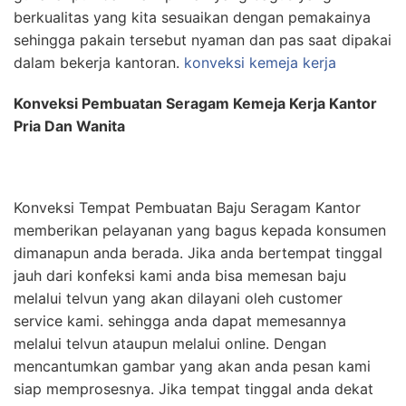
berkualitas yang kita sesuaikan dengan pemakainya
sehingga pakain tersebut nyaman dan pas saat dipakai
dalam bekerja kantoran.
konveksi kemeja kerja
Konveksi Pembuatan Seragam Kemeja Kerja Kantor
Pria Dan Wanita
Konveksi Tempat Pembuatan Baju Seragam Kantor
memberikan pelayanan yang bagus kepada konsumen
dimanapun anda berada. Jika anda bertempat tinggal
jauh dari konfeksi kami anda bisa memesan baju
melalui telvun yang akan dilayani oleh customer
service kami. sehingga anda dapat memesannya
melalui telvun ataupun melalui online. Dengan
mencantumkan gambar yang akan anda pesan kami
siap memprosesnya. Jika tempat tinggal anda dekat