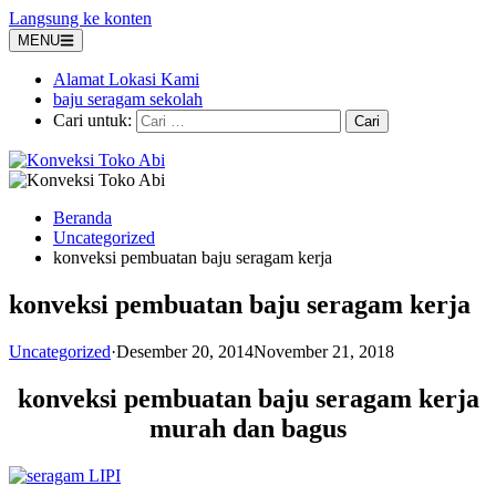
Langsung ke konten
MENU
Alamat Lokasi Kami
baju seragam sekolah
Cari untuk:
Beranda
Uncategorized
konveksi pembuatan baju seragam kerja
konveksi pembuatan baju seragam kerja
Uncategorized
·
Desember 20, 2014
November 21, 2018
konveksi pembuatan baju seragam kerja
murah dan bagus