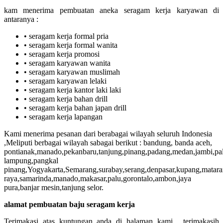
kam menerima pembuatan aneka seragam kerja karyawan di
antaranya :
• seragam kerja formal pria
• seragam kerja formal wanita
• seragam kerja promosi
• seragam karyawan wanita
• seragam karyawan muslimah
• seragam karyawan lelaki
• seragam kerja kantor laki laki
• seragam kerja bahan drill
• seragam kerja bahan japan drill
• seragam kerja lapangan
Kami menerima pesanan dari berabagai wilayah seluruh Indonesia
,Meliputi berbagai wilayah sabagai berikut : bandung, banda aceh,
pontianak,manado,pekanbaru,tanjung,pinang,padang,medan,jambi,p
lampung,pangkal
pinang,Yogyakarta,Semarang,surabay,serang,denpasar,kupang,matar
raya,samarinda,manado,makasar,palu,gorontalo,ambon,jaya
pura,banjar mesin,tanjung selor.
alamat pembuatan baju seragam kerja
Terimakasi atas kuntungan anda di halaman kami . terimakasih