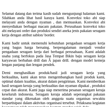
Selamat datang dan terima kasih sudah mengunjungi halaman kami.
Silahkan anda lihat hasil karaya kami. Konveksi toko abi siap
melayani anda dengan nyaman , dan memuaskan. Konveksi abi
menyediakan berbagai macam pakaian. Perusahaan konveksi toko
abi melayani order dan produksi sendiri aneka jenis pakaian seragam
kerja dengan atribut sablon/ border.
Kami hadir untuk memenuhi kebutuhan pengadaan seragam kerja
yang bagus harga bersaing. berpengalaman menjadi vendor
pengadaan seragam kerja dari berbagai perusahaan, Kami adalah
usaha yang berfokus pada Jasa Tempat Bikin baju seragam kerja
karyawan berbahan drill dan Â japan drill. dengan model kemeja
lengan panjang dan lengan pendek.
Demi menghasilkan produk/hasil jadi seragam kerja yang
berkualitas, kami akan terus mengembangkan hasil produk kami,
optimal dalam kualitas, akurat dalam pengiriman. Kami memberikan
hasil seragam keraja yang berkualitas dan nyaman dipakai , produksi
cepat dan akurat. Kami juga siap menerima pesanan seragam keraja
keseluruh indonesia. Seragam keraja adalah seperangkat pakaian
standar yang dikenakan oleh anggota suatu organisas sewaktu
berpartisipasi dalam aktivitas organisasi tersebut. Pelaksana kegiatan