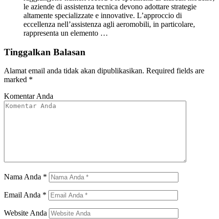
le aziende di assistenza tecnica devono adottare strategie
altamente specializzate e innovative. L’approccio di
eccellenza nell’assistenza agli aeromobili, in particolare,
rappresenta un elemento …
Tinggalkan Balasan
Alamat email anda tidak akan dipublikasikan.
Required fields are
marked
*
Komentar Anda
Nama Anda
*
Email Anda
*
Website Anda