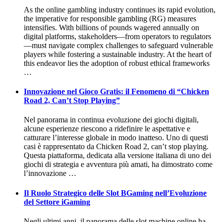
As the online gambling industry continues its rapid evolution,
the imperative for responsible gambling (RG) measures
intensifies. With billions of pounds wagered annually on
digital platforms, stakeholders—from operators to regulators
—must navigate complex challenges to safeguard vulnerable
players while fostering a sustainable industry. At the heart of
this endeavor lies the adoption of robust ethical frameworks
…
Innovazione nel Gioco Gratis: il Fenomeno di “Chicken
Road 2, Can’t Stop Playing”
Nel panorama in continua evoluzione dei giochi digitali,
alcune esperienze riescono a ridefinire le aspettative e
catturare l’interesse globale in modo inatteso. Uno di questi
casi è rappresentato da Chicken Road 2, can’t stop playing.
Questa piattaforma, dedicata alla versione italiana di uno dei
giochi di strategia e avventura più amati, ha dimostrato come
l’innovazione …
Il Ruolo Strategico delle Slot BGaming nell’Evoluzione
del Settore iGaming
Negli ultimi anni, il panorama delle slot machine online ha