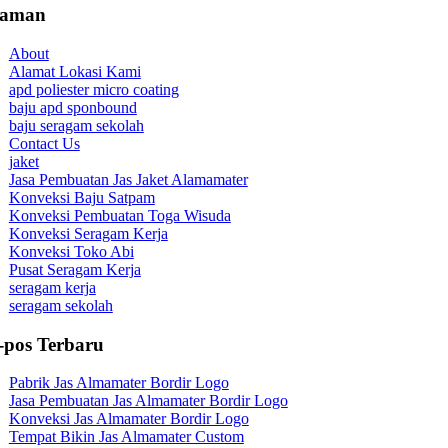
laman
About
Alamat Lokasi Kami
apd poliester micro coating
baju apd sponbound
baju seragam sekolah
Contact Us
jaket
Jasa Pembuatan Jas Jaket Alamamater
Konveksi Baju Satpam
Konveksi Pembuatan Toga Wisuda
Konveksi Seragam Kerja
Konveksi Toko Abi
Pusat Seragam Kerja
seragam kerja
seragam sekolah
-pos Terbaru
Pabrik Jas Almamater Bordir Logo
Jasa Pembuatan Jas Almamater Bordir Logo
Konveksi Jas Almamater Bordir Logo
Tempat Bikin Jas Almamater Custom