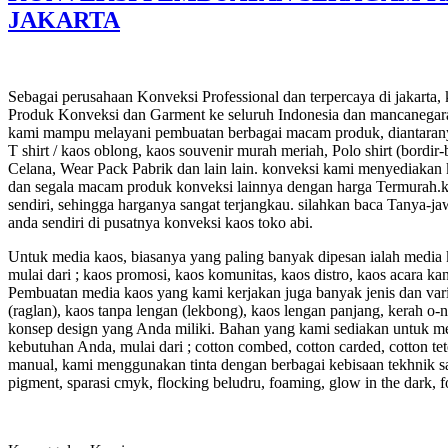
JAKARTA
Sebagai perusahaan Konveksi Professional dan terpercaya di jakarta
Produk Konveksi dan Garment ke seluruh Indonesia dan mancanegar
kami mampu melayani pembuatan berbagai macam produk, diantaran
T shirt / kaos oblong, kaos souvenir murah meriah, Polo shirt (bordir
Celana, Wear Pack Pabrik dan lain lain. konveksi kami menyediakan ku
dan segala macam produk konveksi lainnya dengan harga Termurah.
sendiri, sehingga harganya sangat terjangkau. silahkan baca Tanya-
anda sendiri di pusatnya konveksi kaos toko abi.
Untuk media kaos, biasanya yang paling banyak dipesan ialah media 
mulai dari ; kaos promosi, kaos komunitas, kaos distro, kaos acara ka
Pembuatan media kaos yang kami kerjakan juga banyak jenis dan varias
(raglan), kaos tanpa lengan (lekbong), kaos lengan panjang, kerah o
konsep design yang Anda miliki. Bahan yang kami sediakan untuk med
kebutuhan Anda, mulai dari ; cotton combed, cotton carded, cotton te
manual, kami menggunakan tinta dengan berbagai kebisaan tekhnik sab
pigment, sparasi cmyk, flocking beludru, foaming, glow in the dark, foil