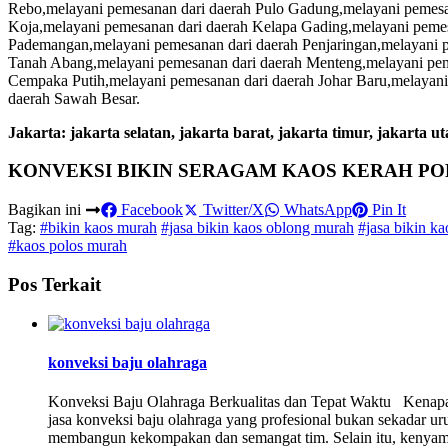
Rebo,melayani pemesanan dari daerah Pulo Gadung,melayani pemesan
Koja,melayani pemesanan dari daerah Kelapa Gading,melayani pemes
Pademangan,melayani pemesanan dari daerah Penjaringan,melayani p
Tanah Abang,melayani pemesanan dari daerah Menteng,melayani pem
Cempaka Putih,melayani pemesanan dari daerah Johar Baru,melayan
daerah Sawah Besar.
Jakarta: jakarta selatan, jakarta barat, jakarta timur, jakarta ut
KONVEKSI BIKIN SERAGAM KAOS KERAH POL
Bagikan ini
Facebook
Twitter/X
WhatsApp
Pin It
Tag:
#bikin kaos murah
#jasa bikin kaos oblong murah
#jasa bikin k
#kaos polos murah
Pos Terkait
konveksi baju olahraga
Konveksi Baju Olahraga Berkualitas dan Tepat Waktu Kenap
jasa konveksi baju olahraga yang profesional bukan sekadar u
membangun kekompakan dan semangat tim. Selain itu, kenyaman