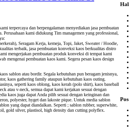
Ha
, kami terpercaya dan berpengalaman menyediakan jasa pembuatan
a. Perusahaan kami didukung Tim managemen yang professional,
ya:
-berkerah), Seragam Kerja, kemeja, Topi, Jaket, Sweater / Hoodie,
alitas terbaik, jasa pembuatan konveksi kaos berkualitas distro
kami mengerjakan pembuatan produk konveksi di tempat kami
jawab mengenai pembuatan kaos kami. Segera pesan kaos design
kaos sablon atau bordir. Segala kebutuhan pun beragam jenisnya,
ntor, kaos gathering family ataupun kebutuhan kaos outing.
inya, seperti kaos oblong, kaos kerah (polo shirt), kaos baseball
-neck atau v-neck, semua dapat kami kerjakan sesuai dengan
ia kaos juga dapat Anda pilih sesuai dengan keinginan dan
Pos
teron, polyester, hyget dan lakoste pique. Untuk media sablon
lon yang dapat diandalkan. Seperti ; sablon rubber, superwhite,
, gold silver, plastisol, high density dan cutting polyflex.