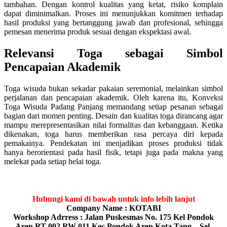
tambahan. Dengan kontrol kualitas yang ketat, risiko komplain
dapat diminimalkan. Proses ini menunjukkan komitmen terhadap
hasil produksi yang bertanggung jawab dan profesional, sehingga
pemesan menerima produk sesuai dengan ekspektasi awal.
Relevansi Toga sebagai Simbol
Pencapaian Akademik
Toga wisuda bukan sekadar pakaian seremonial, melainkan simbol
perjalanan dan pencapaian akademik. Oleh karena itu, Konveksi
Toga Wisuda Padang Panjang memandang setiap pesanan sebagai
bagian dari momen penting. Desain dan kualitas toga dirancang agar
mampu merepresentasikan nilai formalitas dan kebanggaan. Ketika
dikenakan, toga harus memberikan rasa percaya diri kepada
pemakainya. Pendekatan ini menjadikan proses produksi tidak
hanya berorientasi pada hasil fisik, tetapi juga pada makna yang
melekat pada setiap helai toga.
Hubungi kami di bawah untuk info lebih lanjut
Company Name : KOTABI
Workshop Adrress : Jalan Puskesmas No. 175 Kel Pondok
Aren RT 002 RW 011 Kec Pondok Aren Kota Tang – Sel,