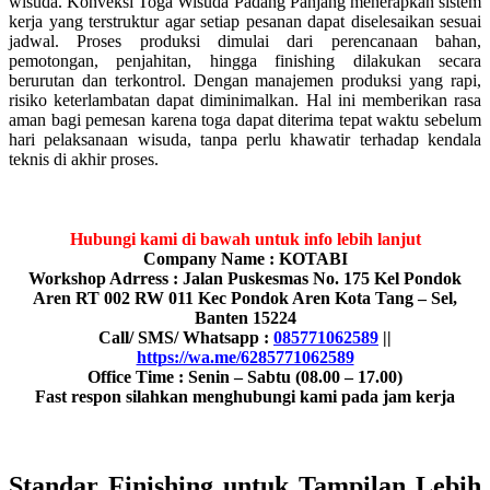
wisuda. Konveksi Toga Wisuda Padang Panjang menerapkan sistem
kerja yang terstruktur agar setiap pesanan dapat diselesaikan sesuai
jadwal. Proses produksi dimulai dari perencanaan bahan,
pemotongan, penjahitan, hingga finishing dilakukan secara
berurutan dan terkontrol. Dengan manajemen produksi yang rapi,
risiko keterlambatan dapat diminimalkan. Hal ini memberikan rasa
aman bagi pemesan karena toga dapat diterima tepat waktu sebelum
hari pelaksanaan wisuda, tanpa perlu khawatir terhadap kendala
teknis di akhir proses.
Hubungi kami di bawah untuk info lebih lanjut
Company Name : KOTABI
Workshop Adrress : Jalan Puskesmas No. 175 Kel Pondok
Aren RT 002 RW 011 Kec Pondok Aren Kota Tang – Sel,
Banten 15224
Call/ SMS/ Whatsapp :
085771062589
||
https://wa.me/6285771062589
Office Time : Senin – Sabtu (08.00 – 17.00)
Fast respon silahkan menghubungi kami pada jam kerja
Standar Finishing untuk Tampilan Lebih