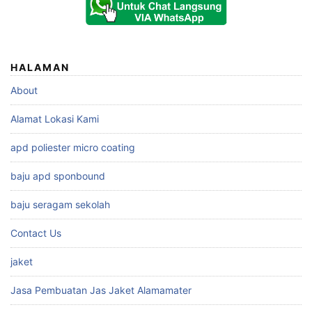
HALAMAN
About
Alamat Lokasi Kami
apd poliester micro coating
baju apd sponbound
baju seragam sekolah
Contact Us
jaket
Jasa Pembuatan Jas Jaket Alamamater