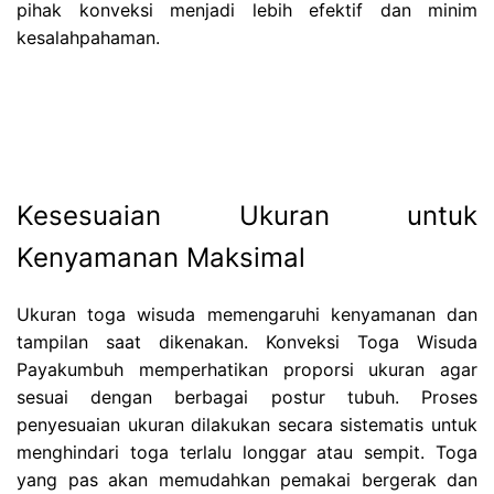
pihak konveksi menjadi lebih efektif dan minim
kesalahpahaman.
Kesesuaian Ukuran untuk
Kenyamanan Maksimal
Ukuran toga wisuda memengaruhi kenyamanan dan
tampilan saat dikenakan. Konveksi Toga Wisuda
Payakumbuh memperhatikan proporsi ukuran agar
sesuai dengan berbagai postur tubuh. Proses
penyesuaian ukuran dilakukan secara sistematis untuk
menghindari toga terlalu longgar atau sempit. Toga
yang pas akan memudahkan pemakai bergerak dan