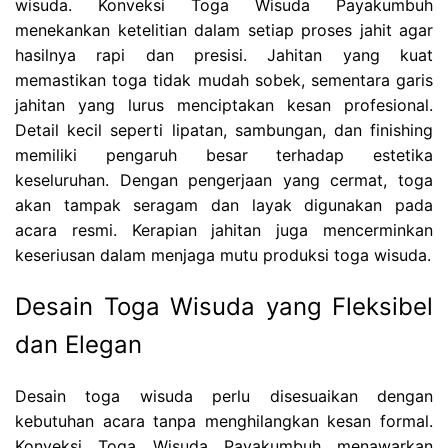
wisuda. Konveksi Toga Wisuda Payakumbuh
menekankan ketelitian dalam setiap proses jahit agar
hasilnya rapi dan presisi. Jahitan yang kuat
memastikan toga tidak mudah sobek, sementara garis
jahitan yang lurus menciptakan kesan profesional.
Detail kecil seperti lipatan, sambungan, dan finishing
memiliki pengaruh besar terhadap estetika
keseluruhan. Dengan pengerjaan yang cermat, toga
akan tampak seragam dan layak digunakan pada
acara resmi. Kerapian jahitan juga mencerminkan
keseriusan dalam menjaga mutu produksi toga wisuda.
Desain Toga Wisuda yang Fleksibel
dan Elegan
Desain toga wisuda perlu disesuaikan dengan
kebutuhan acara tanpa menghilangkan kesan formal.
Konveksi Toga Wisuda Payakumbuh menawarkan