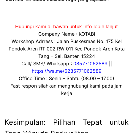
Hubungi kami di bawah untuk info lebih lanjut
Company Name : KOTABI
Workshop Adrress : Jalan Puskesmas No. 175 Kel
Pondok Aren RT 002 RW 011 Kec Pondok Aren Kota
Tang – Sel, Banten 15224
Call/ SMS/ Whatsapp :
085771062589
||
https://wa.me/6285771062589
Office Time : Senin – Sabtu (08.00 – 17.00)
Fast respon silahkan menghubungi kami pada jam
kerja
Kesimpulan: Pilihan Tepat untuk