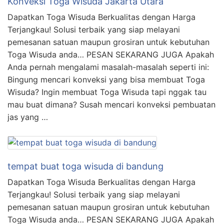
Konveksi Toga Wisuda Jakarta Utara
Dapatkan Toga Wisuda Berkualitas dengan Harga
Terjangkau! Solusi terbaik yang siap melayani
pemesanan satuan maupun grosiran untuk kebutuhan
Toga Wisuda anda… PESAN SEKARANG JUGA Apakah
Anda pernah mengalami masalah-masalah seperti ini:
Bingung mencari konveksi yang bisa membuat Toga
Wisuda? Ingin membuat Toga Wisuda tapi nggak tau
mau buat dimana? Susah mencari konveksi pembuatan
jas yang …
tempat buat toga wisuda di bandung
Dapatkan Toga Wisuda Berkualitas dengan Harga
Terjangkau! Solusi terbaik yang siap melayani
pemesanan satuan maupun grosiran untuk kebutuhan
Toga Wisuda anda… PESAN SEKARANG JUGA Apakah