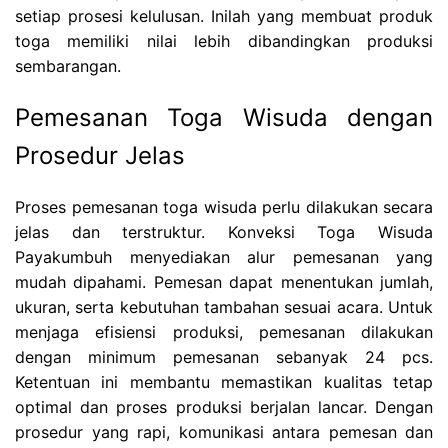
setiap prosesi kelulusan. Inilah yang membuat produk
toga memiliki nilai lebih dibandingkan produksi
sembarangan.
Pemesanan Toga Wisuda dengan
Prosedur Jelas
Proses pemesanan toga wisuda perlu dilakukan secara
jelas dan terstruktur. Konveksi Toga Wisuda
Payakumbuh menyediakan alur pemesanan yang
mudah dipahami. Pemesan dapat menentukan jumlah,
ukuran, serta kebutuhan tambahan sesuai acara. Untuk
menjaga efisiensi produksi, pemesanan dilakukan
dengan minimum pemesanan sebanyak 24 pcs.
Ketentuan ini membantu memastikan kualitas tetap
optimal dan proses produksi berjalan lancar. Dengan
prosedur yang rapi, komunikasi antara pemesan dan