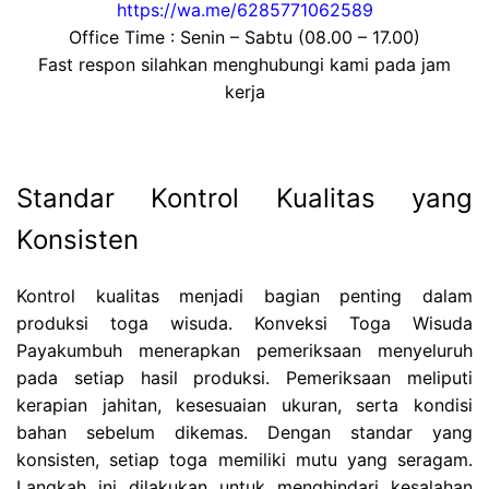
https://wa.me/6285771062589
Office Time : Senin – Sabtu (08.00 – 17.00)
Fast respon silahkan menghubungi kami pada jam
kerja
Standar Kontrol Kualitas yang
Konsisten
Kontrol kualitas menjadi bagian penting dalam
produksi toga wisuda. Konveksi Toga Wisuda
Payakumbuh menerapkan pemeriksaan menyeluruh
pada setiap hasil produksi. Pemeriksaan meliputi
kerapian jahitan, kesesuaian ukuran, serta kondisi
bahan sebelum dikemas. Dengan standar yang
konsisten, setiap toga memiliki mutu yang seragam.
Langkah ini dilakukan untuk menghindari kesalahan