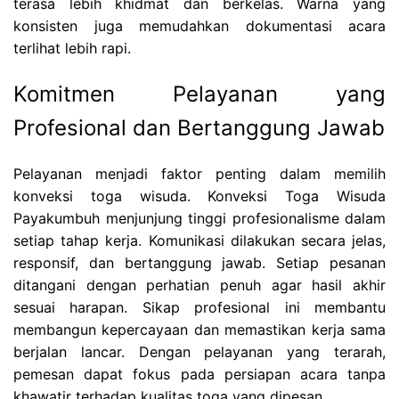
terasa lebih khidmat dan berkelas. Warna yang
konsisten juga memudahkan dokumentasi acara
terlihat lebih rapi.
Komitmen Pelayanan yang
Profesional dan Bertanggung Jawab
Pelayanan menjadi faktor penting dalam memilih
konveksi toga wisuda. Konveksi Toga Wisuda
Payakumbuh menjunjung tinggi profesionalisme dalam
setiap tahap kerja. Komunikasi dilakukan secara jelas,
responsif, dan bertanggung jawab. Setiap pesanan
ditangani dengan perhatian penuh agar hasil akhir
sesuai harapan. Sikap profesional ini membantu
membangun kepercayaan dan memastikan kerja sama
berjalan lancar. Dengan pelayanan yang terarah,
pemesan dapat fokus pada persiapan acara tanpa
khawatir terhadap kualitas toga yang dipesan.