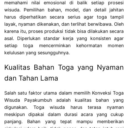
memahami nilai emosional di balik setiap prosesi
wisuda. Pemilihan bahan, model, dan detail jahitan
harus diperhatikan secara serius agar toga tampil
layak, nyaman dikenakan, dan terlihat berwibawa. Oleh
karena itu, proses produksi tidak bisa dilakukan secara
asal. Diperlukan standar kerja yang konsisten agar
setiap toga mencerminkan kehormatan momen
kelulusan yang sesungguhnya.
Kualitas Bahan Toga yang Nyaman
dan Tahan Lama
Salah satu faktor utama dalam memilih Konveksi Toga
Wisuda Payakumbuh adalah kualitas bahan yang
digunakan. Toga wisuda harus terasa nyaman
meskipun dipakai dalam durasi acara yang cukup
panjang. Bahan yang tepat mampu memberikan