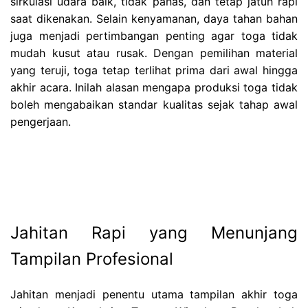
sirkulasi udara baik, tidak panas, dan tetap jatuh rapi
saat dikenakan. Selain kenyamanan, daya tahan bahan
juga menjadi pertimbangan penting agar toga tidak
mudah kusut atau rusak. Dengan pemilihan material
yang teruji, toga tetap terlihat prima dari awal hingga
akhir acara. Inilah alasan mengapa produksi toga tidak
boleh mengabaikan standar kualitas sejak tahap awal
pengerjaan.
Jahitan Rapi yang Menunjang
Tampilan Profesional
Jahitan menjadi penentu utama tampilan akhir toga