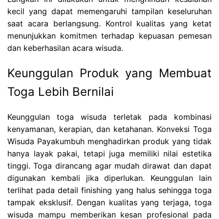
kecil yang dapat memengaruhi tampilan keseluruhan
saat acara berlangsung. Kontrol kualitas yang ketat
menunjukkan komitmen terhadap kepuasan pemesan
dan keberhasilan acara wisuda.
Keunggulan Produk yang Membuat
Toga Lebih Bernilai
Keunggulan toga wisuda terletak pada kombinasi
kenyamanan, kerapian, dan ketahanan. Konveksi Toga
Wisuda Payakumbuh menghadirkan produk yang tidak
hanya layak pakai, tetapi juga memiliki nilai estetika
tinggi. Toga dirancang agar mudah dirawat dan dapat
digunakan kembali jika diperlukan. Keunggulan lain
terlihat pada detail finishing yang halus sehingga toga
tampak eksklusif. Dengan kualitas yang terjaga, toga
wisuda mampu memberikan kesan profesional pada