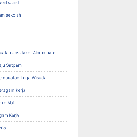
sponbound
am sekolah
uatan Jas Jaket Alamamater
aju Satpam
Pembuatan Toga Wisuda
eragam Kerja
oko Abi
gam Kerja
rja