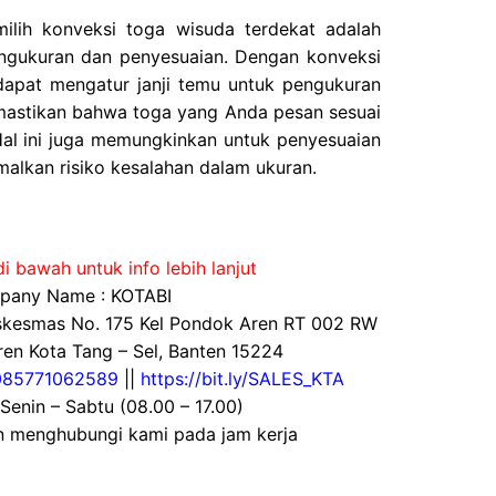
milih konveksi toga wisuda terdekat adalah
gukuran dan penyesuaian. Dengan konveksi
dapat mengatur janji temu untuk pengukuran
astikan bahwa toga yang Anda pesan sesuai
al ini juga memungkinkan untuk penyesuaian
malkan risiko kesalahan dalam ukuran.
i bawah untuk info lebih lanjut
any Name : KOTABI
uskesmas No. 175 Kel Pondok Aren RT 002 RW
en Kota Tang – Sel, Banten 15224
085771062589
||
https://bit.ly/SALES_KTA
 Senin – Sabtu (08.00 – 17.00)
an menghubungi kami pada jam kerja