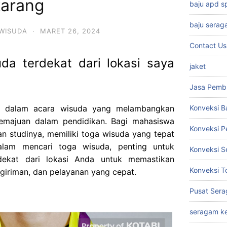
karang
baju apd 
baju serag
WISUDA
·
MARET 26, 2024
Contact Us
da terdekat dari lokasi saya
jaket
Jasa Pemb
ng dalam acara wisuda yang melambangkan
Konveksi B
emajuan dalam pendidikan. Bagi mahasiswa
Konveksi 
 studinya, memiliki toga wisuda yang tepat
alam mencari toga wisuda, penting untuk
Konveksi S
dekat dari lokasi Anda untuk memastikan
Konveksi T
giriman, dan pelayanan yang cepat.
Pusat Sera
seragam ke