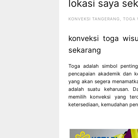
lokasi saya se
KONVEKSI TANGERANG
,
TOGA 
konveksi toga wisu
sekarang
Toga adalah simbol penti
pencapaian akademik dan k
yang akan segera menamatkan
adalah suatu keharusan. D
memilih konveksi yang ter
ketersediaan, kemudahan pen