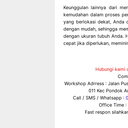
Keunggulan lainnya dari me
kemudahan dalam proses pen
yang berlokasi dekat, Anda 
dengan mudah, sehingga mem
dengan ukuran tubuh Anda. H
cepat jika diperlukan, memini
Hubungi kami d
Comp
Workshop Adrress : Jalan P
011 Kec Pondok Ar
Call / SMS / Whatsapp :
Office Time :
Fast respon silahk