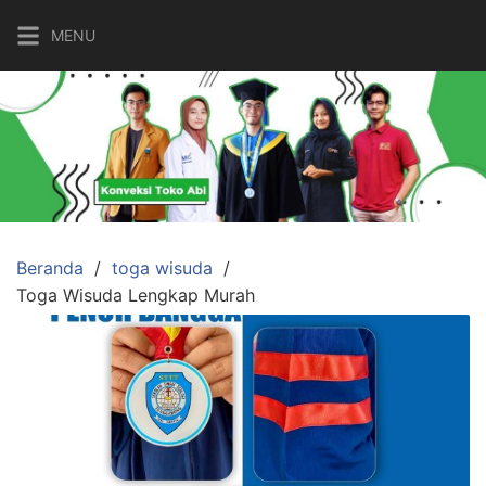
Langsung
MENU
ke
konten
Beranda
toga wisuda
Toga Wisuda Lengkap Murah