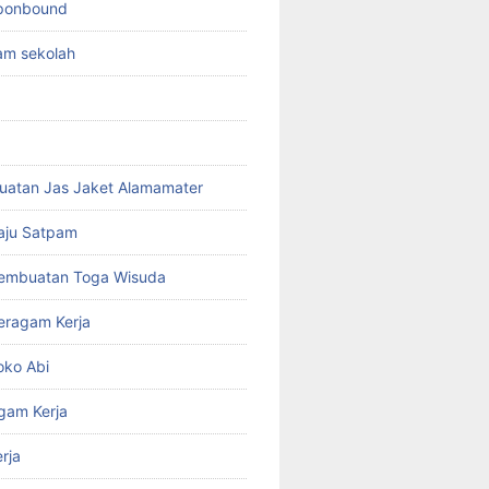
sponbound
am sekolah
uatan Jas Jaket Alamamater
aju Satpam
Pembuatan Toga Wisuda
eragam Kerja
oko Abi
gam Kerja
rja