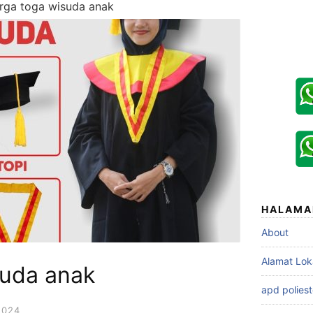
rga toga wisuda anak
HALAMA
About
Alamat Lok
suda anak
apd poliest
2024