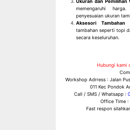
Ukuran dan Pemilihan
memengaruhi harga
penyesuaian ukuran tam
Aksesori Tambahan
B
tambahan seperti topi d
secara keseluruhan.
Hubungi kami d
Comp
Workshop Adrress : Jalan P
011 Kec Pondok Ar
Call / SMS / Whatsapp :
Office Time :
Fast respon silahk