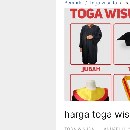
Beranda
toga wisuda
ha
harga toga wi
TOGA WISUDA
·
JANUARI 11, 