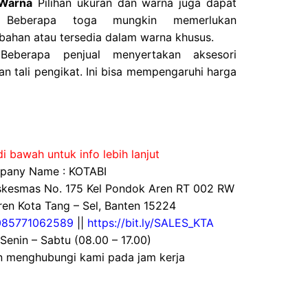
 Warna
Pilihan ukuran dan warna juga dapat
. Beberapa toga mungkin memerlukan
bahan atau tersedia dalam warna khusus.
eberapa penjual menyertakan aksesori
an tali pengikat. Ini bisa mempengaruhi harga
i bawah untuk info lebih lanjut
any Name : KOTABI
uskesmas No. 175 Kel Pondok Aren RT 002 RW
en Kota Tang – Sel, Banten 15224
085771062589
||
https://bit.ly/SALES_KTA
 Senin – Sabtu (08.00 – 17.00)
an menghubungi kami pada jam kerja