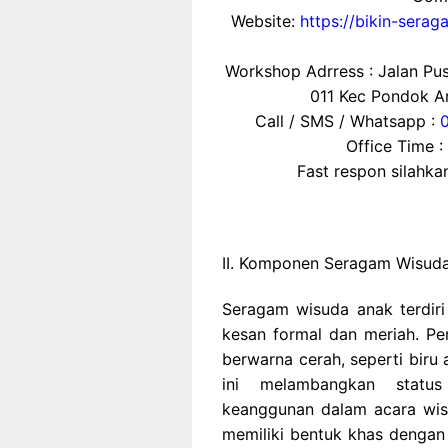
Website:
https://bikin-sera
Workshop Adrress : Jalan P
011 Kec Pondok Ar
Call / SMS / Whatsapp :
Office Time :
Fast respon silahk
II. Komponen Seragam Wisud
Seragam wisuda anak terdir
kesan formal dan meriah. Pe
berwarna cerah, seperti biru
ini melambangkan statu
keanggunan dalam acara wisu
memiliki bentuk khas dengan 