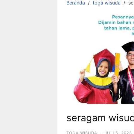
Beranda
toga wisuda
se
seragam wisud
TOGA WISUDA
·
JULI 5, 2023