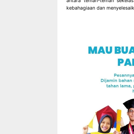
antara teman-teman sekel
kebahagiaan dan menyelesaik