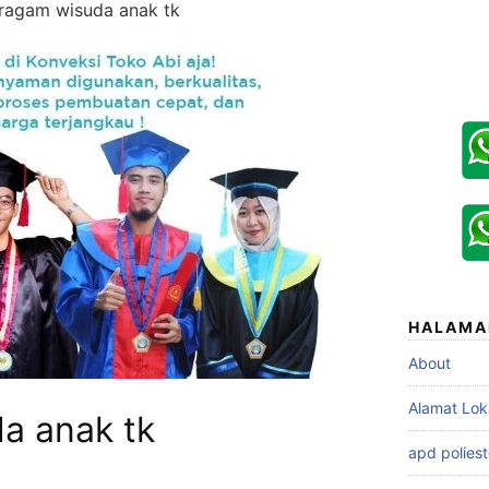
ragam wisuda anak tk
HALAMA
About
Alamat Lok
a anak tk
apd poliest