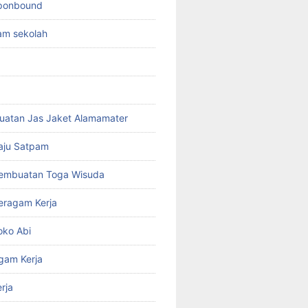
sponbound
am sekolah
uatan Jas Jaket Alamamater
aju Satpam
Pembuatan Toga Wisuda
eragam Kerja
oko Abi
gam Kerja
rja