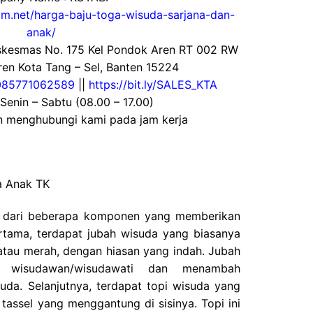
gam.net/harga-baju-toga-wisuda-sarjana-dan-
anak/
uskesmas No. 175 Kel Pondok Aren RT 002 RW
en Kota Tang – Sel, Banten 15224
085771062589
||
https://bit.ly/SALES_KTA
 Senin – Sabtu (08.00 – 17.00)
an menghubungi kami pada jam kerja
a Anak TK
i dari beberapa komponen yang memberikan
rtama, terdapat jubah wisuda yang biasanya
 atau merah, dengan hiasan yang indah. Jubah
s wisudawan/wisudawati dan menambah
da. Selanjutnya, terdapat topi wisuda yang
tassel yang menggantung di sisinya. Topi ini